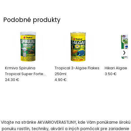
Podobné produkty
Krmivo Spirulina
Tropical 3-Algae Flakes
Hikari Algae 
Tropical Super Forte
250ml
3.50 €
1000ml/520g
24.30 €
4.90 €
Vitajte na stránke AKVARIOVERASTLINY, kde Vám ponúkame širokú
ponuku rastlín, techniky, akvárií a iných pomôcok pre zariadenie