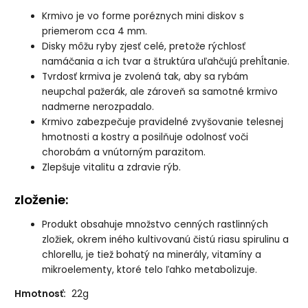
Krmivo je vo forme poréznych mini diskov s
priemerom cca 4 mm.
Disky môžu ryby zjesť celé, pretože rýchlosť
namáčania a ich tvar a štruktúra uľahčujú prehĺtanie.
Tvrdosť krmiva je zvolená tak, aby sa rybám
neupchal pažerák, ale zároveň sa samotné krmivo
nadmerne nerozpadalo.
Krmivo zabezpečuje pravidelné zvyšovanie telesnej
hmotnosti a kostry a posilňuje odolnosť voči
chorobám a vnútorným parazitom.
Zlepšuje vitalitu a zdravie rýb.
zloženie:
Produkt obsahuje množstvo cenných rastlinných
zložiek, okrem iného kultivovanú čistú riasu spirulinu a
chlorellu, je tiež bohatý na minerály, vitamíny a
mikroelementy, ktoré telo ľahko metabolizuje.
Hmotnosť:
22g