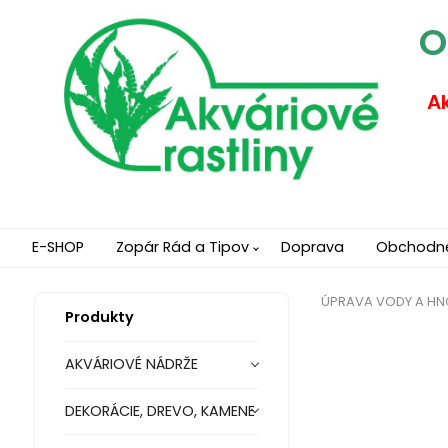
O
Ak
E-SHOP
Zopár Rád a Tipov
Doprava
Obchodn
ÚPRAVA VODY A HN
Produkty
AKVÁRIOVÉ NÁDRŽE
DEKORÁCIE, DREVO, KAMENE