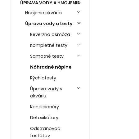
ÚPRAVA VODY A HNOJENIE
Hnojenie akvária
Úprava vody a testy
Reverzná osmóza
Kompletné testy
Samotné testy
Náhradné náplne
Rýchlotesty
Úprava vody v
akváriu
Kondicionéry
Detoxikátory
Odstraňovač
fosfátov