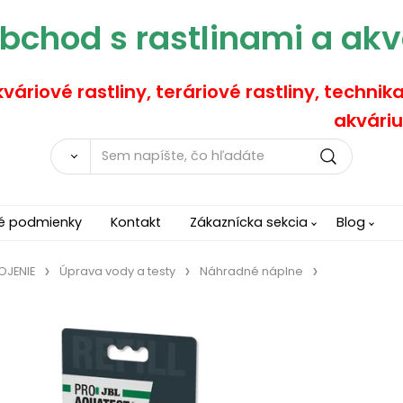
bchod s rastlinami a akv
váriové rastliny, teráriové rastliny, technik
akváriu
é podmienky
Kontakt
Zákaznícka sekcia
Blog
OJENIE
Úprava vody a testy
Náhradné náplne