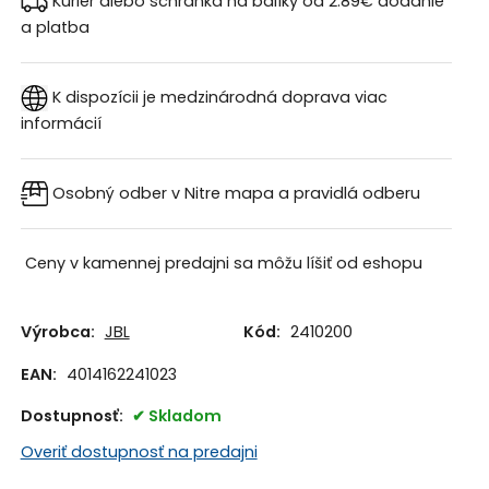
Kuriér alebo schránka na balíky od 2.89€
dodanie
a platba
K dispozícii je medzinárodná doprava
viac
informácií
Osobný odber v Nitre
mapa a pravidlá odberu
Ceny v kamennej predajni sa môžu líšiť od eshopu
Výrobca:
JBL
Kód:
2410200
EAN:
4014162241023
Dostupnosť:
Skladom
Overiť dostupnosť na predajni