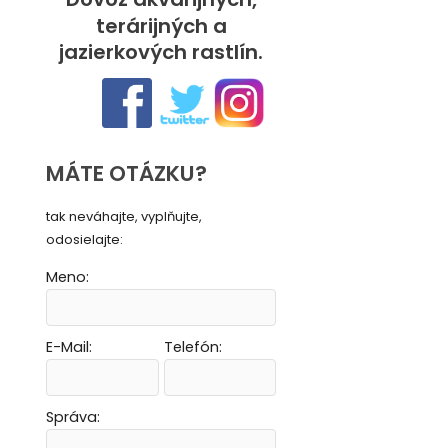
terárijných a
jazierkových rastlín.
MÁTE OTÁZKU?
tak neváhajte, vyplňujte,
odosielajte:
Meno:
E-Mail:
Telefón:
Vytvoriť novú e-mailovú masku
Vytvoriť novú e-mailovú masku
Vytvoriť novú e-mailovú masku
Vytvoriť novú e-mailovú masku
Správa: