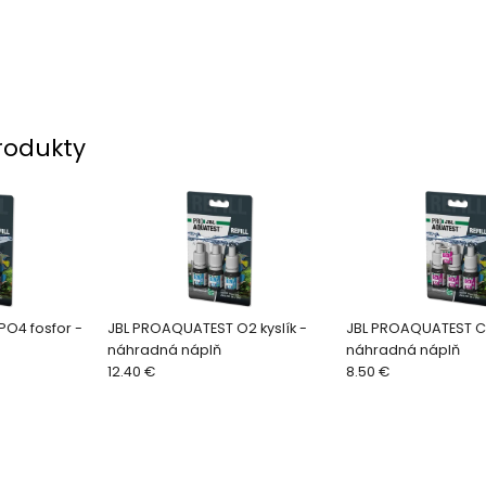
rodukty
O4 fosfor -
JBL PROAQUATEST O2 kyslík -
JBL PROAQUATEST Ca
náhradná náplň
náhradná náplň
12.40 €
8.50 €