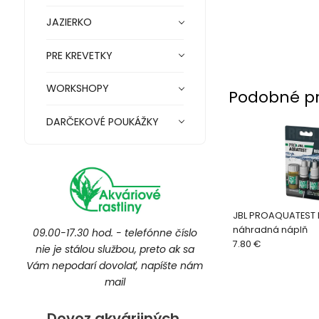
JAZIERKO
PRE KREVETKY
WORKSHOPY
Podobné p
DARČEKOVÉ POUKÁŽKY
JBL PROAQUATEST P
náhradná náplň
09.00-17.30 hod. - telefónne číslo
7.80 €
nie je stálou službou, preto ak sa
Vám nepodarí dovolať, napíšte nám
mail
Dovoz akvárijných,