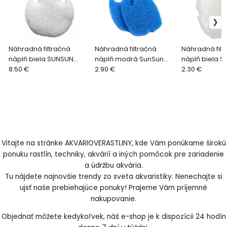
Náhradná filtračná
Náhradná filtračná
Náhradná filt
náplň biela SUNSUN
náplň modrá SunSun
náplň biela 
HW-5000 WHITE - 2+1ks
8.50 €
HW-304 BLUE - 1ks
2.90 €
302 WHITE - 1k
2.30 €
Vitajte na stránke AKVARIOVERASTLINY, kde Vám ponúkame širokú
ponuku rastlín, techniky, akvárií a iných pomôcok pre zariadenie
a údržbu akvária.
Tu nájdete najnovšie trendy zo sveta akvaristiky. Nenechajte si
ujsť naše prebiehajúce ponuky! Prajeme Vám príjemné
nakupovanie.
Objednať môžete kedykoľvek, náš e-shop je k dispozícii 24 hodín