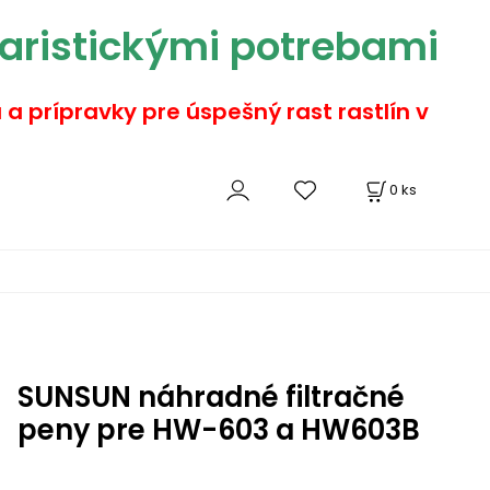
aristickými potrebami
a a prípravky pre úspešný rast rastlín v
0
ks
SUNSUN náhradné filtračné
peny pre HW-603 a HW603B