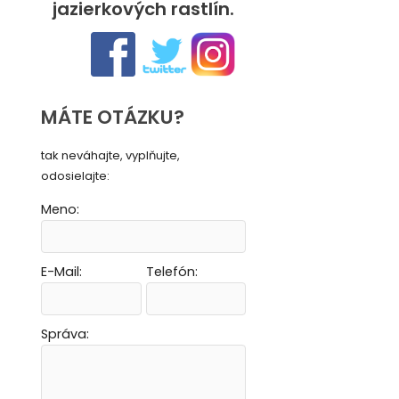
jazierkových rastlín.
MÁTE OTÁZKU?
tak neváhajte, vyplňujte,
odosielajte:
Meno:
E-Mail:
Telefón:
Vytvoriť novú e-mailovú masku
Vytvoriť novú e-mailovú masku
Vytvoriť novú e-mailovú masku
Vytvoriť novú e-mailovú masku
Správa: