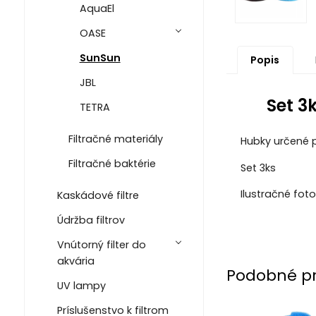
AquaEl
OASE
SunSun
Popis
JBL
Set 3
TETRA
Filtračné materiály
Hubky určené p
Filtračné baktérie
Set 3ks
Ilustračné foto
Kaskádové filtre
Údržba filtrov
Vnútorný filter do
akvária
Podobné p
UV lampy
Príslušenstvo k filtrom