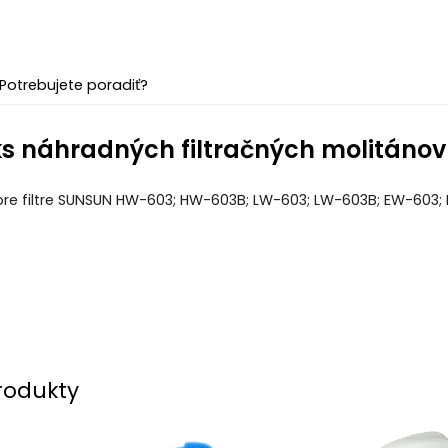
Potrebujete poradiť?
ks náhradných filtračných molitá
re filtre SUNSUN HW-603; HW-603B; LW-603; LW-603B; EW-603; 
rodukty