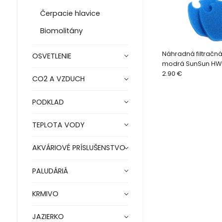
Čerpacie hlavice
Biomolitány
Náhradná filtračn
OSVETLENIE
modrá SunSun HW-
1ks
2.90 €
CO2 A VZDUCH
PODKLAD
TEPLOTA VODY
AKVÁRIOVÉ PRÍSLUŠENSTVO
PALUDÁRIÁ
KRMIVO
JAZIERKO