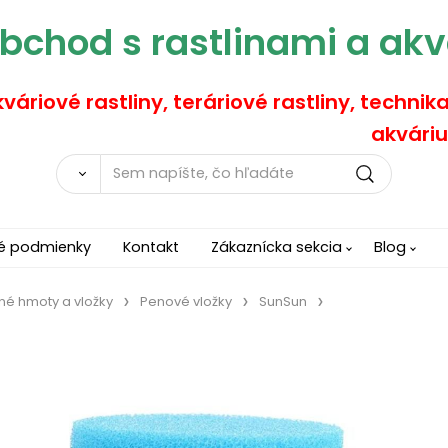
bchod s rastlinami a akv
váriové rastliny, teráriové rastliny, technik
akváriu
é podmienky
Kontakt
Zákaznícka sekcia
Blog
čné hmoty a vložky
Penové vložky
SunSun