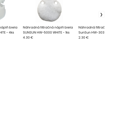
náplň biela
Náhradná filtračná náplň biela
Náhradná filtračná n
TE - 4ks
SUNSUN HW-5000 WHITE - 1ks
SunSun HW-303 WHITE
4.30 €
2.30 €