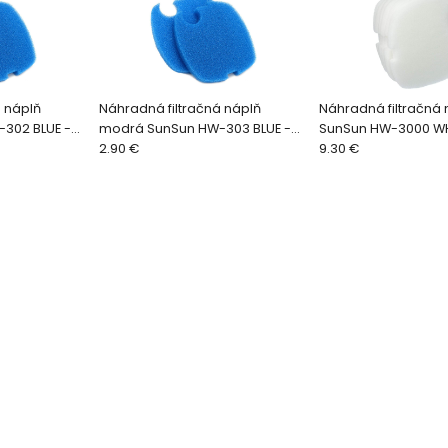
á náplň
Náhradná filtračná náplň
Náhradná filtračná 
302 BLUE -
modrá SunSun HW-303 BLUE -
SunSun HW-3000 WHI
1ks
2.90 €
9.30 €