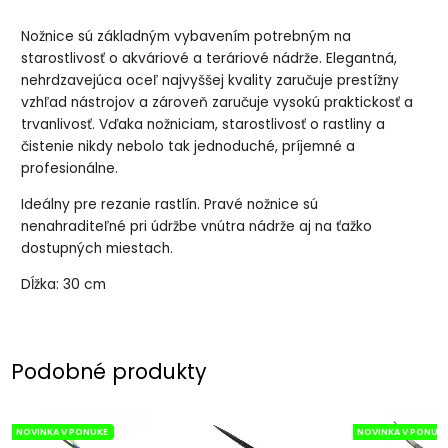
Nožnice sú základným vybavením potrebným na
starostlivosť o akváriové a teráriové nádrže. Elegantná,
nehrdzavejúca oceľ najvyššej kvality zaručuje prestížny
vzhľad nástrojov a zároveň zaručuje vysokú praktickosť a
trvanlivosť. Vďaka nožniciam, starostlivosť o rastliny a
čistenie nikdy nebolo tak jednoduché, príjemné a
profesionálne.
Ideálny pre rezanie rastlín. Pravé nožnice sú
nenahraditeľné pri údržbe vnútra nádrže aj na ťažko
dostupných miestach.
Dĺžka: 30 cm
Podobné produkty
NOVINKA V PONUKE
NOVINKA V PONUK