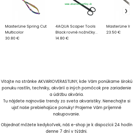
MasterLine Spring Cut
4AQUA Scaper Tools
MasterLine W
Multicolor
Black rovné nožničky
23.50 €
30.80 €
25cm
14.80 €
Vitajte na stránke AKVARIOVERASTLINY, kde Vám ponúkame širokú
ponuku rastlín, techniky, akvárií a iných pomôcok pre zariadenie
a údržbu akvária.
Tu nájdete najnovšie trendy zo sveta akvaristiky. Nenechajte si
ujsť naše prebiehajúce ponuky! Prajeme Vám príjemné
nakupovanie.
Objednať môžete kedykoľvek, náš e-shop je k dispozícii 24 hodín
denne 7 dní v týždni.