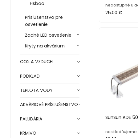
Hsbao
nedostupné u d
25.00 €
Príslušenstvo pre
osvetlenie
Zadné LED osvetlenie
Kryty na akvárium
CO2 A VZDUCH
PODKLAD
TEPLOTA VODY
AKVÁRIOVÉ PRÍSLUŠENSTVO
SunSun ADE 5
PALUDÁRIÁ
naskladňujeme
KRMIVO