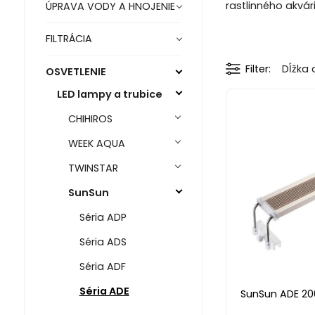
rastlinného akvári
ÚPRAVA VODY A HNOJENIE
FILTRÁCIA
Filter
Dĺžka 
OSVETLENIE
LED lampy a trubice
CHIHIROS
WEEK AQUA
TWINSTAR
SunSun
Séria ADP
Séria ADS
Séria ADF
Séria ADE
SunSun ADE 2