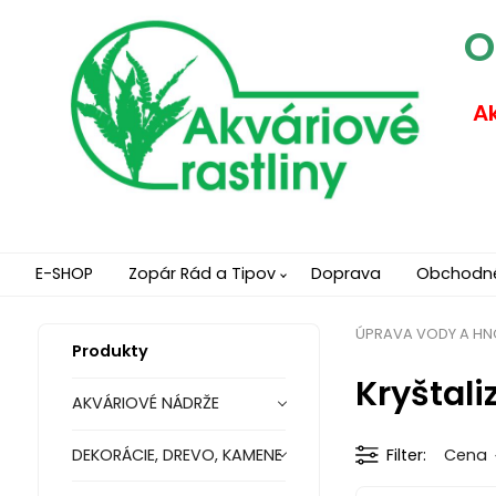
O
Ak
E-SHOP
Zopár Rád a Tipov
Doprava
Obchodn
ÚPRAVA VODY A HN
Produkty
Kryštali
AKVÁRIOVÉ NÁDRŽE
DEKORÁCIE, DREVO, KAMENE
Filter
Cena