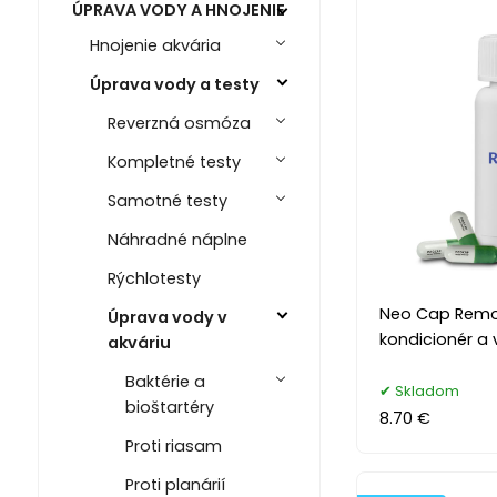
ÚPRAVA VODY A HNOJENIE
Hnojenie akvária
Úprava vody a testy
Reverzná osmóza
Kompletné testy
Samotné testy
Náhradné náplne
Rýchlotesty
Neo Cap Remov
Úprava vody v
kondicionér a 
akváriu
Baktérie a
Skladom
bioštartéry
8.70 €
Proti riasam
Proti planárií