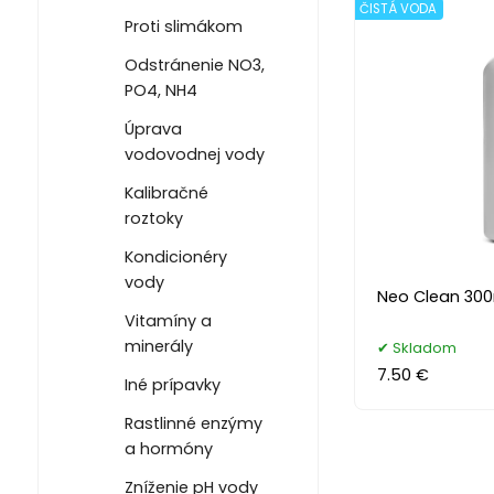
ČISTÁ VODA
Proti slimákom
Odstránenie NO3,
PO4, NH4
Úprava
vodovodnej vody
Kalibračné
roztoky
Kondicionéry
vody
Neo Clean 300
Vitamíny a
minerály
Skladom
7.50 €
Iné prípavky
Rastlinné enzýmy
a hormóny
Zníženie pH vody