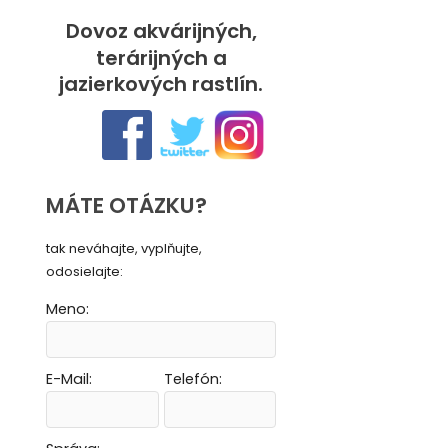
Dovoz akvárijných,
terárijných a
jazierkových rastlín.
MÁTE OTÁZKU?
tak neváhajte, vyplňujte,
odosielajte:
Meno:
E-Mail:
Telefón:
Vytvoriť novú e-mailovú masku
Vytvoriť novú e-mailovú masku
Vytvoriť novú e-mailovú masku
Vytvoriť novú e-mailovú masku