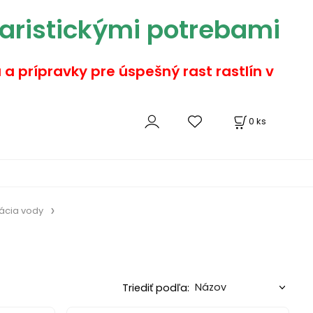
aristickými potrebami
a a prípravky pre úspešný rast rastlín v
0
ks
zácia vody
Triediť podľa: