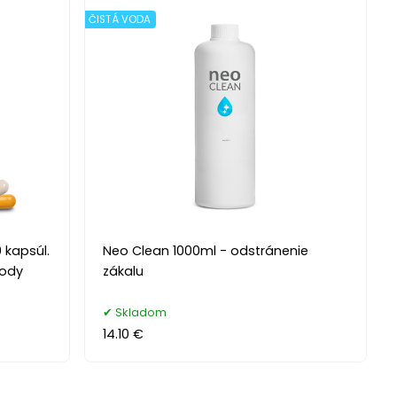
ČISTÁ VODA
 kapsúl.
Neo Clean 1000ml - odstránenie
vody
zákalu
Skladom
14.10 €