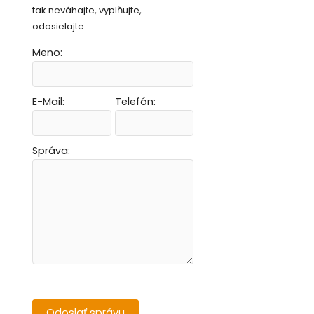
tak neváhajte, vyplňujte,
odosielajte:
Meno:
E-Mail:
Telefón:
Vytvoriť novú e-mailovú masku
Vytvoriť novú e-mailovú masku
Vytvoriť novú e-mailovú masku
Vytvoriť novú e-mailovú masku
Správa: