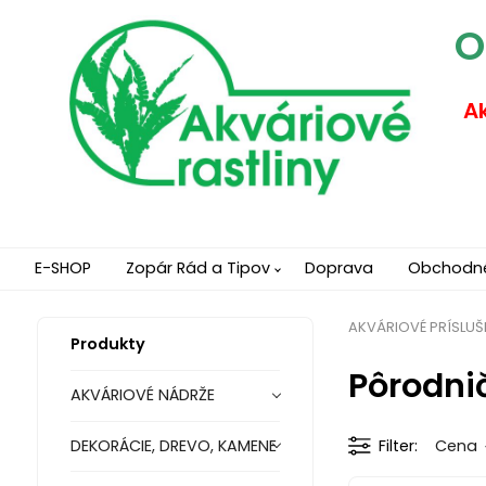
O
Ak
E-SHOP
Zopár Rád a Tipov
Doprava
Obchodn
AKVÁRIOVÉ PRÍSLU
Produkty
Pôrodni
AKVÁRIOVÉ NÁDRŽE
DEKORÁCIE, DREVO, KAMENE
Filter
Cena