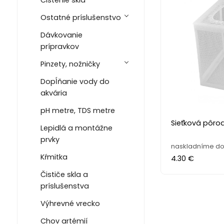
Ostatné príslušenstvo
Dávkovanie
prípravkov
Pinzety, nožničky
Dopĺňanie vody do
akvária
pH metre, TDS metre
Sieťková pôro
Lepidlá a montážne
prvky
naskladníme do
Kŕmitka
4.30 €
Čističe skla a
príslušenstva
Výhrevné vrecko
Chov artémií