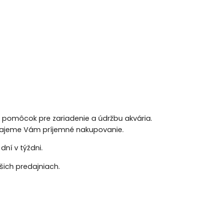
h pomôcok pre zariadenie a údržbu akvária.
 Prajeme Vám príjemné nakupovanie.
ní v týždni.
ich predajniach.