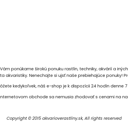
 Vám ponúkame širokú ponuku rastlín, techniky, akvárií a inýc
eta akvaristiky. Nenechajte si ujsť naše prebiehajúce ponuky!
žete kedykoľvek, náš e-shop je k dispozícii 24 hodín denne 7 d
nternetovom obchode sa nemusia zhodovať s cenami na naš
Copyright © 2015 akvarioverastliny.sk, All rights reserved