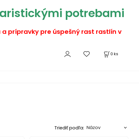
aristickými potrebami
a a prípravky pre úspešný rast rastlín v
0
ks
Triediť podľa: