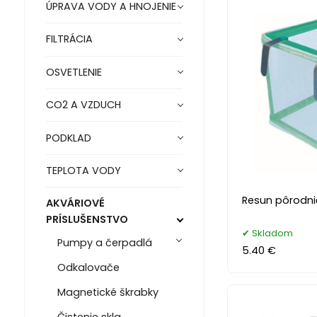
ÚPRAVA VODY A HNOJENIE
FILTRÁCIA
OSVETLENIE
CO2 A VZDUCH
PODKLAD
TEPLOTA VODY
Resun pôrodni
AKVÁRIOVÉ
PRÍSLUŠENSTVO
Skladom
Pumpy a čerpadlá
5.40 €
Odkalovače
Magnetické škrabky
Čistenie skla