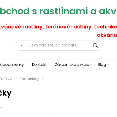
bchod s rastlinami a akv
váriové rastliny, teráriové rastliny, technik
akváriu
é podmienky
Kontakt
Zákaznícka sekcia
Blog
ŠENSTVO
Pôrodničky
čky