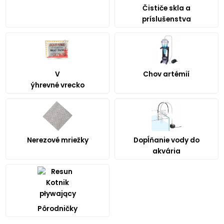
Čističe skla a
príslušenstva
V
Chov artémií
ýhrevné vrecko
Dopĺňanie vody do
Nerezové mriežky
akvária
Pôrodničky