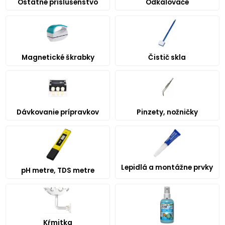
Ostatné príslušenstvo
Odkalovače
Magnetické škrabky
Čistič skla
Dávkovanie prípravkov
Pinzety, nožničky
Lepidlá a montážne prvky
pH metre, TDS metre
Kŕmitka