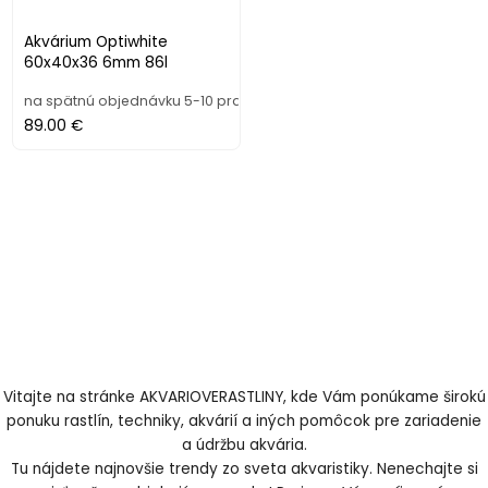
Akvárium Optiwhite
60x40x36 6mm 86l
na spätnú objednávku 5-10 prac. dní
89.00 €
Vitajte na stránke AKVARIOVERASTLINY, kde Vám ponúkame širokú
ponuku rastlín, techniky, akvárií a iných pomôcok pre zariadenie
a údržbu akvária.
Tu nájdete najnovšie trendy zo sveta akvaristiky. Nenechajte si