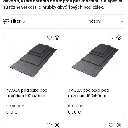
akvária, ktoré chránia nádrž pred poškodením. K dispozícii
sú rôzne veľkosti a hrúbky akváriových podložiek.
Filter
4AQUA podložka pod
4AQUA podložka pod
akvárium 100x40cm
akvárium 100x50cm
na sklade
na sklade
5.10 €
6.70 €