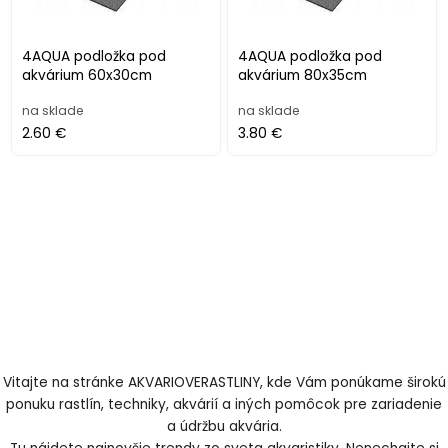
4AQUA podložka pod
4AQUA podložka pod
akvárium 60x30cm
akvárium 80x35cm
na sklade
na sklade
2.60 €
3.80 €
Vitajte na stránke AKVARIOVERASTLINY, kde Vám ponúkame širokú
ponuku rastlín, techniky, akvárií a iných pomôcok pre zariadenie
a údržbu akvária.