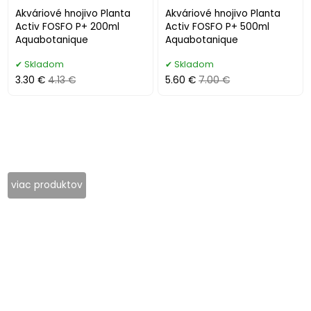
Akváriové hnojivo Planta
Akváriové hnojivo Planta
Activ FOSFO P+ 200ml
Activ FOSFO P+ 500ml
Aquabotanique
Aquabotanique
Skladom
Skladom
3.30 €
4.13 €
5.60 €
7.00 €
viac produktov