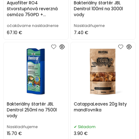
Aquafilter RO4
Bakteriálny štartér JBL
štvorstupňová reverzná
Denitrol 100ml na 3000l
osmóza 75GPD +
vody
demineralizátor
očakávame naskladnenie
Naskladňujeme
67.10 €
7.40 €
Bakteriálny štartér JBL
CatappaLeaves 20g listy
Denitrol 250ml na 7500l
mandľovníka
vody
Naskladňujeme
Skladom
15.70 €
3.90 €