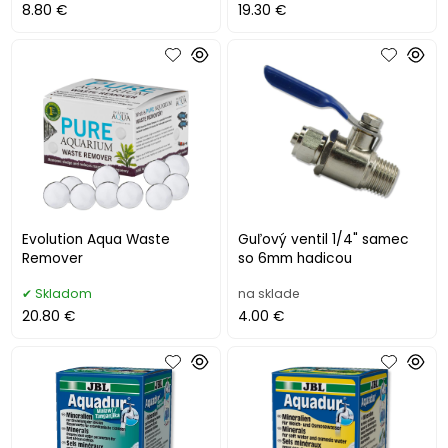
8.80 €
19.30 €
Evolution Aqua Waste
Guľový ventil 1/4" samec
Remover
so 6mm hadicou
Skladom
na sklade
20.80 €
4.00 €