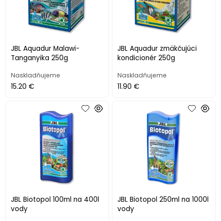
JBL Aquadur Malawi-
JBL Aquadur zmäkčujúci
Tanganyika 250g
kondicionér 250g
Naskladňujeme
Naskladňujeme
15.20 €
11.90 €
JBL Biotopol 100ml na 400l
JBL Biotopol 250ml na 1000l
vody
vody