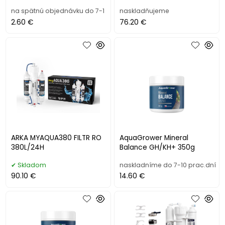
na spätnú objednávku do 7-1
naskladňujeme
2.60 €
76.20 €
ARKA MYAQUA380 FILTR RO
AquaGrower Mineral
380L/24H
Balance GH/KH+ 350g
Skladom
naskladníme do 7-10 prac.dní
90.10 €
14.60 €