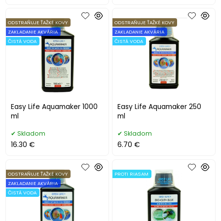
ODSTRAŇUJE ŤAŽKÉ KOVY
ODSTRAŇUJE ŤAŽKÉ KOVY
ZAKLADANIE AKVÁRIA
ZAKLADANIE AKVÁRIA
ČISTÁ VODA
ČISTÁ VODA
Easy Life Aquamaker 1000
Easy Life Aquamaker 250
ml
ml
Skladom
Skladom
16.30 €
6.70 €
ODSTRAŇUJE ŤAŽKÉ KOVY
PROTI RIASAM
ZAKLADANIE AKVÁRIA
ČISTÁ VODA