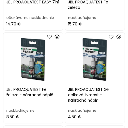
JBL PROAQUATEST EASY 7in1
JBL PROAQUATEST Fe
železo
očakávame naskladnenie
naskladňujeme
14.70 €
15.70 €
JBL PROAQUATEST Fe
JBL PROAQUATEST GH
železo - náhradná náplň
celková tvrdost -
náhradná náplň
naskladňujeme
naskladňujeme
8.50 €
4.50 €