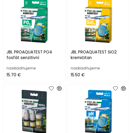
JBL PROAQUATEST PO4
JBL PROAQUATEST SiO2
fosfát senzitivní
kremičitan
naskladňujeme
naskladňujeme
15.70 €
15.50 €