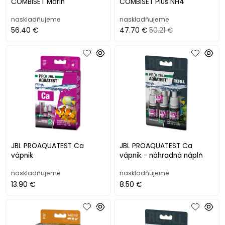
COMBISET Marin
COMBISET Plus NH4
naskladňujeme
naskladňujeme
56.40 €
47.70 €
50.21 €
JBL PROAQUATEST Ca
JBL PROAQUATEST Ca
vápnik
vápnik - náhradná náplň
naskladňujeme
naskladňujeme
13.90 €
8.50 €