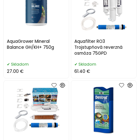
AquaGrower Mineral
Aquafilter RO3
Balance GH/KH+ 750g
Trojstupňová reverzná
osmóza 75GPD
Skladom
Skladom
27.00 €
61.40 €