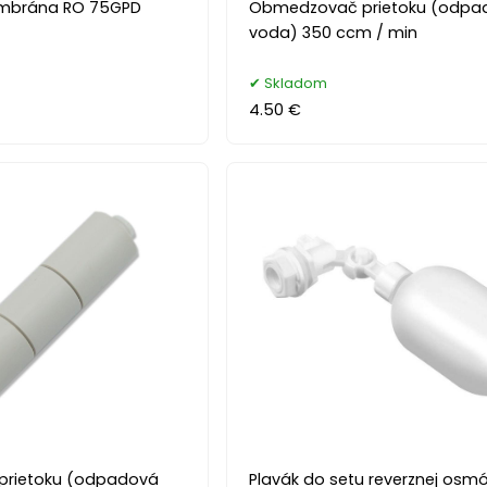
mbrána RO 75GPD
Obmedzovač prietoku (odpa
voda) 350 ccm / min
Skladom
4.50 €
rietoku (odpadová
Plavák do setu reverznej osm