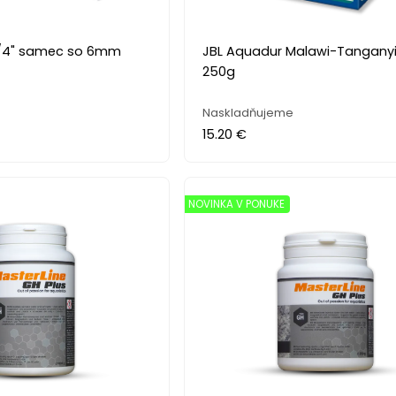
 1/4" samec so 6mm
JBL Aquadur Malawi-Tangany
250g
Naskladňujeme
15.20 €
NOVINKA V PONUKE