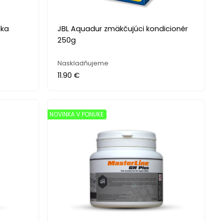
ika
JBL Aquadur zmäkčujúci kondicionér
250g
Naskladňujeme
11.90 €
NOVINKA V PONUKE