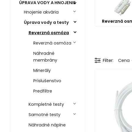
ÚPRAVA VODY A HNOJENIE
Hnojenie akvária
Reverzná os
Úprava vody a testy
Reverzná osmóza
Reverzná osmóza
Náhradné
membrány
Filter
Cena
Minerály
Príslušenstvo
Predfiltre
Kompletné testy
Samotné testy
Náhradné náplne