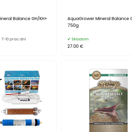
neral Balance GH/KH+
AquaGrower Mineral Balance 
750g
7-10 prac.dní
Skladom
27.00 €