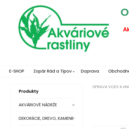
O
Ak
E-SHOP
Zopár Rád a Tipov
Doprava
Obchodn
ÚPRAVA VODY A HN
Produkty
AKVÁRIOVÉ NÁDRŽE
DEKORÁCIE, DREVO, KAMENE