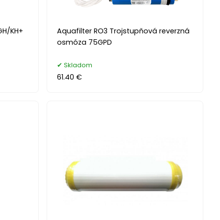
GH/KH+
Aquafilter RO3 Trojstupňová reverzná
osmóza 75GPD
Skladom
61.40 €