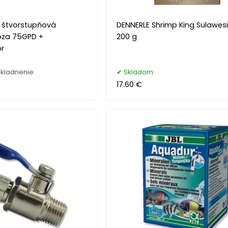
4 štvorstupňová
DENNERLE Shrimp King Sulawesi 
óza 75GPD +
200 g
or
kladnenie
Skladom
17.60 €