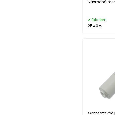
Náhradná me
Skladom
25.40 €
Obmedzovač p