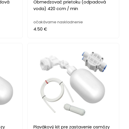
dová
Obmedzovač prietoku (odpadová
voda) 420 ccm / min
očakávame naskladnenie
4.50 €
ózy
Plavákový kit pre zastavenie osmózy