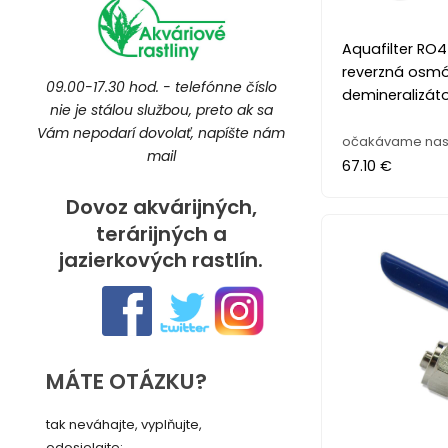
Aquafilter RO
reverzná osm
09.00-17.30 hod. - telefónne číslo
demineralizát
nie je stálou službou, preto ak sa
Vám nepodarí dovolať, napíšte nám
očakávame nas
mail
67.10 €
Dovoz akvárijných,
terárijných a
jazierkových rastlín.
MÁTE OTÁZKU?
tak neváhajte, vyplňujte,
odosielajte: