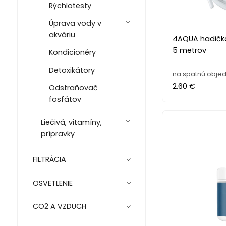
Rýchlotesty
Úprava vody v
akváriu
4AQUA hadička
5 metrov
Kondicionéry
Detoxikátory
na spätnú objed
2.60 €
Odstraňovač
fosfátov
Liečivá, vitamíny,
prípravky
FILTRÁCIA
OSVETLENIE
CO2 A VZDUCH