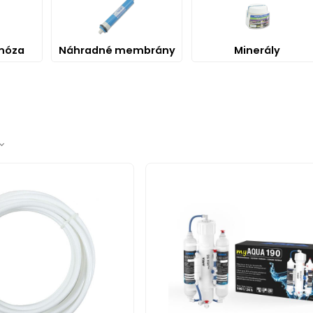
móza
Náhradné membrány
Minerály