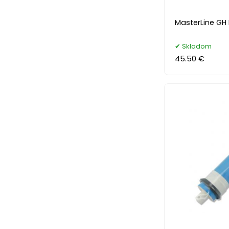
MasterLine GH 
Skladom
45.50 €