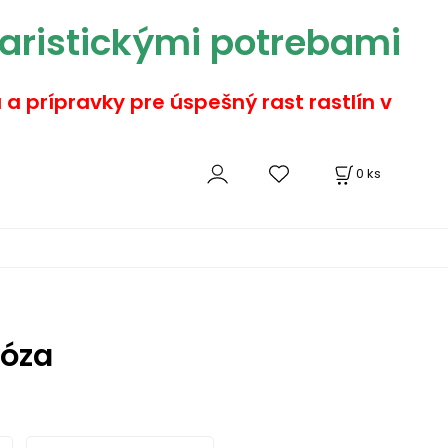
aristickými potrebami
a a prípravky pre úspešný rast rastlín v
0
ks
óza