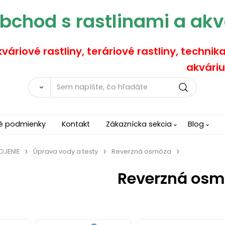
bchod s rastlinami a akv
váriové rastliny, teráriové rastliny, technik
akváriu
é podmienky
Kontakt
Zákaznícka sekcia
Blog
OJENIE
Úprava vody a testy
Reverzná osmóza
Reverzná osm