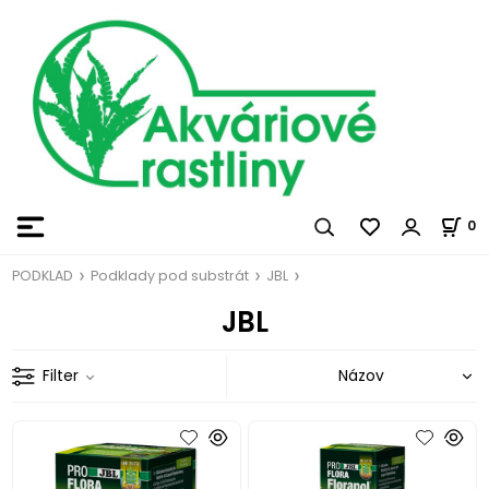
0
PODKLAD
Podklady pod substrát
JBL
JBL
Filter