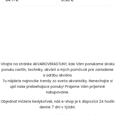
84.71 €
61.90 €
Vitajte na stránke AKVARIOVERASTLINY, kde Vám ponúkame širokú
ponuku rastlín, techniky, akvárií a iných pomôcok pre zariadenie
a údržbu akvária.
Tu nájdete najnovšie trendy zo sveta akvaristiky. Nenechajte si
ujsť naše prebiehajúce ponuky! Prajeme Vám príjemné
nakupovanie.
Objednať môžete kedykoľvek, náš e-shop je k dispozícii 24 hodín
denne 7 dní v týždni.