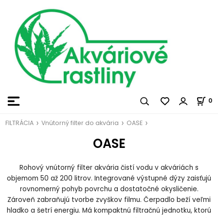
0
FILTRÁCIA
Vnútorný filter do akvária
OASE
OASE
Rohový vnútorný filter akvária čistí vodu v akváriách s
objemom 50 až 200 litrov. Integrované výstupné dýzy zaisťujú
rovnomerný pohyb povrchu a dostatočné okysličenie.
Zároveň zabraňujú tvorbe zvyškov filmu. Čerpadlo beží veľmi
hladko a šetrí energiu. Má kompaktnú filtračnú jednotku, ktorú