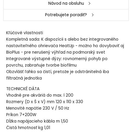
Návod na obsluhu
Potrebujete poradiť?
Kľúčové vlastnosti
Kompletná sada: K dispozícii s alebo bez integrovaného
nastaviteľného ohrievača HeatUp - možno ho dovybaviť aj
BioPlus - pre nerušený výhľad na podmorský svet
Integrované výstupné dýzy: rovnomerný pohyb po
povrchu, zabraňuje tvorbe biofilmu
Obzvlášť ľahko sa čistí, pretože je odstránitelná iba
filtračná jednotka
TECHNICKÉ DÁTA
Vhodné pre akváriá do max. l 200
Rozmery (D x Š x V) mm 120 x 110 x 330
Menovité napätie 230 V / 50 Hz
Príkon 7+200W
Dĺžka napájacieho kábla m 1,50
Čistá hmotnosť kg 1,01