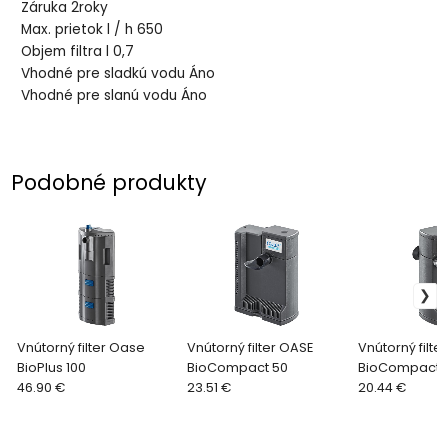
Záruka 2roky
Max. prietok l / h 650
Objem filtra l 0,7
Vhodné pre sladkú vodu Áno
Vhodné pre slanú vodu Áno
Podobné produkty
Vnútorný filter Oase
Vnútorný filter OASE
Vnútorný filte
BioPlus 100
BioCompact 50
BioCompact 
46.90 €
23.51 €
20.44 €