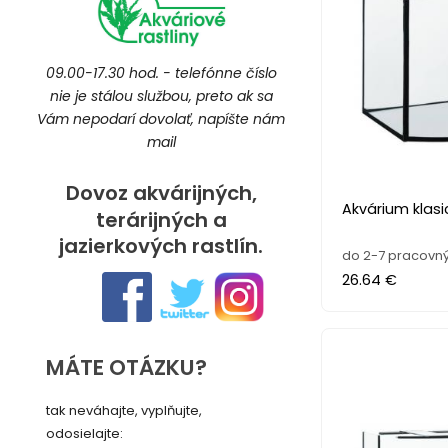
09.00-17.30 hod. - telefónne číslo
nie je stálou službou, preto ak sa
Vám nepodarí dovolať, napíšte nám
mail
Dovoz akvárijných,
Akvárium klasi
terárijných a
jazierkových rastlín.
do 2-7 pracovný
26.64 €
MÁTE OTÁZKU?
tak neváhajte, vyplňujte,
odosielajte: