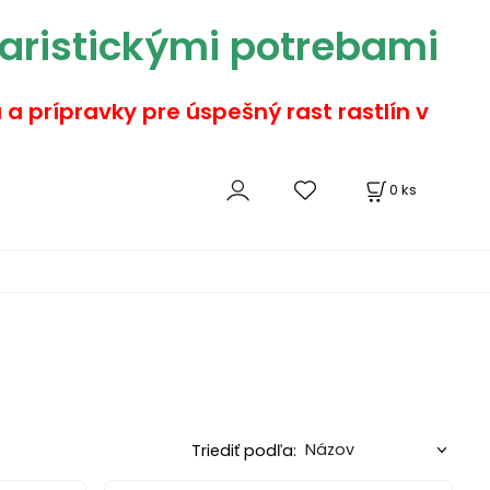
aristickými potrebami
a a prípravky pre úspešný rast rastlín v
0
ks
Triediť podľa: