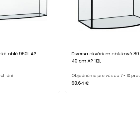
cké oblé 960L AP
Diversa akvárium oblukové 80 
40 cm AP 112L
ch dní
Objednáme pre vás do 7 - 10 prac
68.64 €