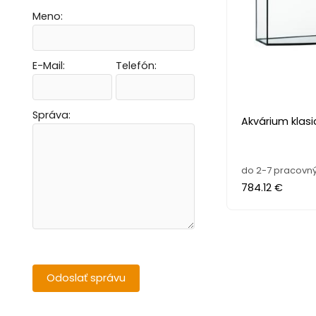
Meno:
E-Mail:
Telefón:
Vytvoriť novú e-mailovú masku
Vytvoriť novú e-mailovú masku
Vytvoriť novú e-mailovú masku
Vytvoriť novú e-mailovú masku
Správa:
Akvárium klasi
do 2-7 pracovný
784.12 €