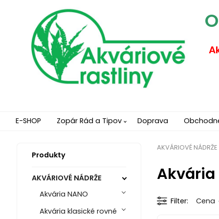
O
Ak
E-SHOP
Zopár Rád a Tipov
Doprava
Obchodn
AKVÁRIOVÉ NÁDRŽE
Produkty
Akvária 
AKVÁRIOVÉ NÁDRŽE
Akvária NANO
Filter
Cena
Akvária klasické rovné