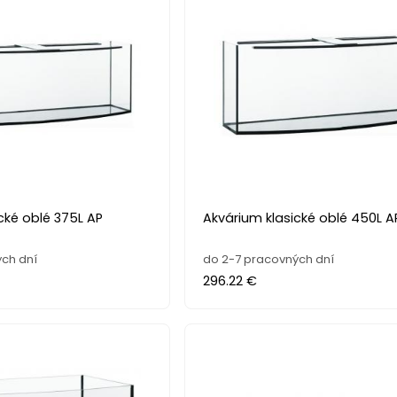
cké oblé 375L AP
Akvárium klasické oblé 450L A
ch dní
do 2-7 pracovných dní
296.22 €