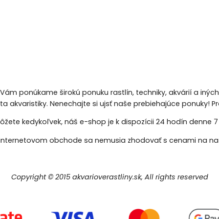
 Vám ponúkame širokú ponuku rastlín, techniky, akvárií a inýc
eta akvaristiky. Nenechajte si ujsť naše prebiehajúce ponuky!
žete kedykoľvek, náš e-shop je k dispozícii 24 hodín denne 7 d
nternetovom obchode sa nemusia zhodovať s cenami na naš
Copyright © 2015 akvarioverastliny.sk, All rights reserved