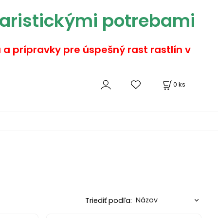
aristickými potrebami
a a prípravky pre úspešný rast rastlín v
0
ks
Triediť podľa: