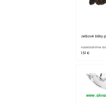
Jelšové šišky p
naskladníme do 
1.51 €