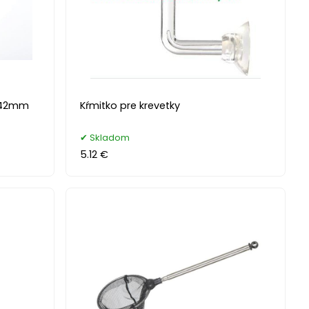
x42mm
Kŕmitko pre krevetky
Skladom
5.12 €