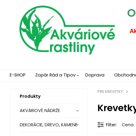
O
Ak
E-SHOP
Zopár Rád a Tipov
Doprava
Obchodn
PRE KREVETKY
Produkty
Krevetky
AKVÁRIOVÉ NÁDRŽE
DEKORÁCIE, DREVO, KAMENE
Filter
Cena