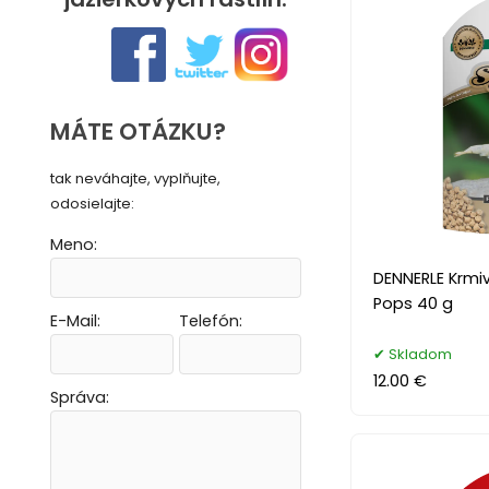
MÁTE OTÁZKU?
tak neváhajte, vyplňujte,
odosielajte:
Meno:
DENNERLE Krmi
Pops 40 g
E-Mail:
Telefón:
Vytvoriť novú e-mailovú masku
Vytvoriť novú e-mailovú masku
Vytvoriť novú e-mailovú masku
Vytvoriť novú e-mailovú masku
Skladom
12.00 €
Správa: