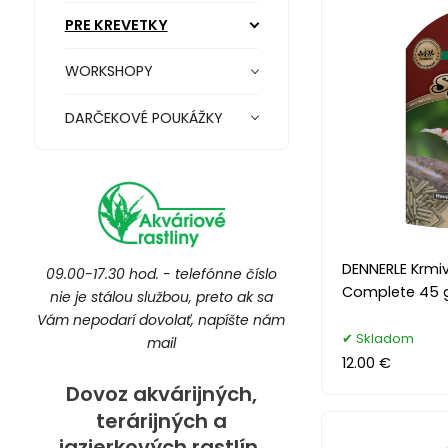
PRE KREVETKY
WORKSHOPY
DARČEKOVÉ POUKÁŽKY
DENNERLE Krmi
09.00-17.30 hod. - telefónne číslo
Complete 45 
nie je stálou službou, preto ak sa
Vám nepodarí dovolať, napíšte nám
Skladom
mail
12.00 €
Dovoz akvárijných,
terárijných a
jazierkových rastlín.