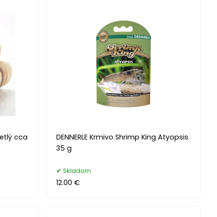
vetlý cca
DENNERLE Krmivo Shrimp King Atyopsis
35 g
Skladom
12.00 €