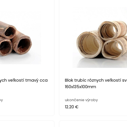
nych veľkostí tmavý cca
Blok trubíc rôznych veľkostí s
160x135x100mm
by
ukončenie výroby
12.20 €