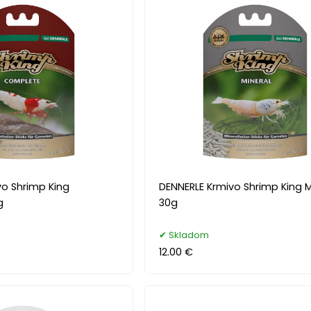
vo Shrimp King
DENNERLE Krmivo Shrimp King M
g
30g
Skladom
12.00 €