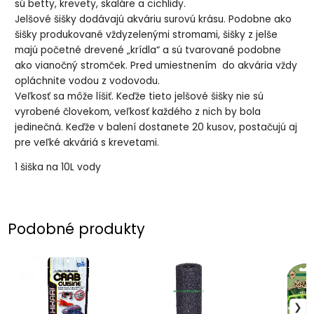
sú betty, krevety, skaláre a cichlidy.
Jelšové šišky dodávajú akváriu surovú krásu. Podobne ako
šišky produkované vždyzelenými stromami, šišky z jelše
majú početné drevené „krídla“ a sú tvarované podobne
ako vianočný stromček. Pred umiestnením do akvária vždy
opláchnite vodou z vodovodu.
Veľkosť sa môže líšiť. Keďže tieto jelšové šišky nie sú
vyrobené človekom, veľkosť každého z nich by bola
jedinečná. Keďže v balení dostanete 20 kusov, postačujú aj
pre veľké akváriá s krevetami.
1 šiška na 10L vody
Podobné produkty