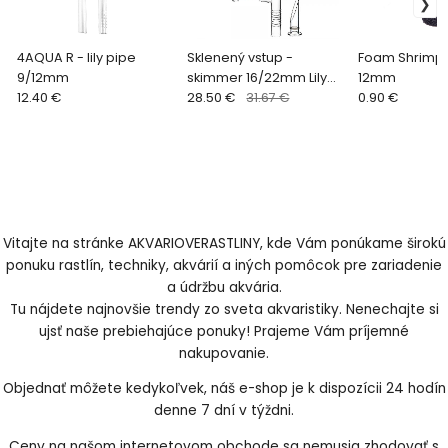
4AQUA R - lily pipe
Sklenený vstup -
Foam Shrimp 
9/12mm
skimmer 16/22mm Lily
12mm
12.40 €
Pipe (31cm)
28.50 €
31.67 €
0.90 €
Vitajte na stránke AKVARIOVERASTLINY, kde Vám ponúkame širokú
ponuku rastlín, techniky, akvárií a iných pomôcok pre zariadenie
a údržbu akvária.
Tu nájdete najnovšie trendy zo sveta akvaristiky. Nenechajte si
ujsť naše prebiehajúce ponuky! Prajeme Vám príjemné
nakupovanie.
Objednať môžete kedykoľvek, náš e-shop je k dispozícii 24 hodín
denne 7 dní v týždni.
Ceny na našom internetovom obchode sa nemusia zhodovať s