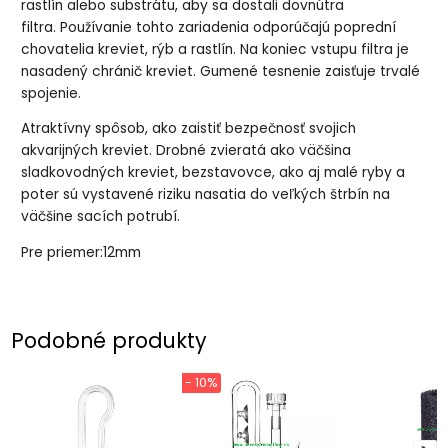
rastlín alebo substrátu, aby sa dostali dovnútra
filtra. Používanie tohto zariadenia odporúčajú poprední
chovatelia kreviet, rýb a rastlín. Na koniec vstupu filtra je
nasadený chránič kreviet. Gumené tesnenie zaisťuje trvalé
spojenie.
Atraktívny spôsob, ako zaistiť bezpečnosť svojich
akvarijných kreviet. Drobné zvieratá ako väčšina
sladkovodných kreviet, bezstavovce, ako aj malé ryby a
poter sú vystavené riziku nasatia do veľkých štrbín na
väčšine sacích potrubí.
Pre priemer:12mm
Podobné produkty
- 10%