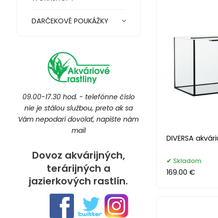
DARČEKOVÉ POUKÁŽKY
09.00-17.30 hod. - telefónne číslo
nie je stálou službou, preto ak sa
Vám nepodarí dovolať, napíšte nám
mail
DIVERSA akvár
Dovoz akvárijných,
Skladom
terárijných a
169.00 €
jazierkových rastlín.