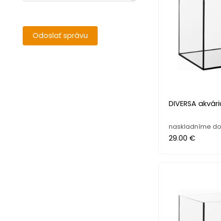
DIVERSA akvári
naskladníme do 
29.00 €