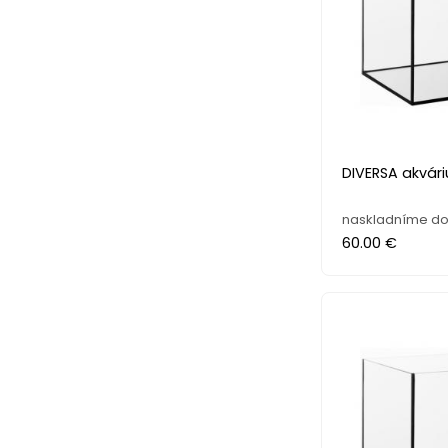
DIVERSA akvári
naskladníme do 
60.00 €