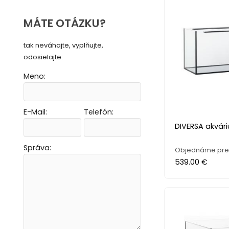
MÁTE OTÁZKU?
tak neváhajte, vyplňujte,
odosielajte:
Meno:
E-Mail:
Telefón:
Vytvoriť novú e-mailovú masku
Vytvoriť novú e-mailovú masku
Vytvoriť novú e-mailovú masku
Vytvoriť novú e-mailovú masku
DIVERSA akvár
Správa:
Objednáme pre v
539.00 €