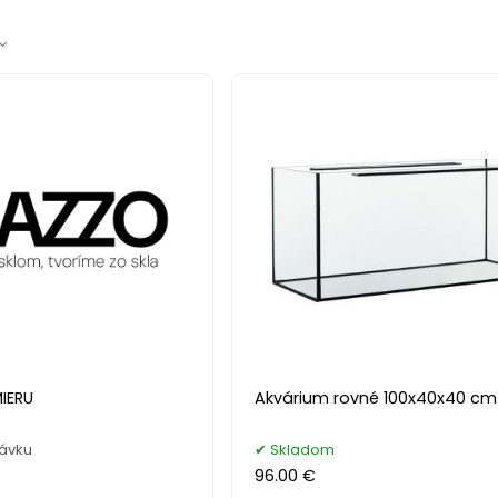
IERU
Akvárium rovné 100x40x40 cm 
návku
Skladom
96.00 €