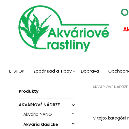
O
Ak
E-SHOP
Zopár Rád a Tipov
Doprava
Obchodn
AKVÁRIOVÉ NÁDRŽE
Produkty
AKVÁRIOVÉ NÁDRŽE
Akvária NANO
V tejto kategórii
Akvária klasické