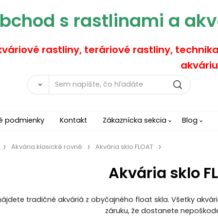
bchod s rastlinami a akv
váriové rastliny, teráriové rastliny, technik
akváriu
é podmienky
Kontakt
Zákaznícka sekcia
Blog
Akvária klasické rovné
Akvária sklo FLOAT
Akvária sklo F
 nájdete tradičné akváriá z obyčajného float skla.
Všetky akvár
záruku, že dostanete nepoškod