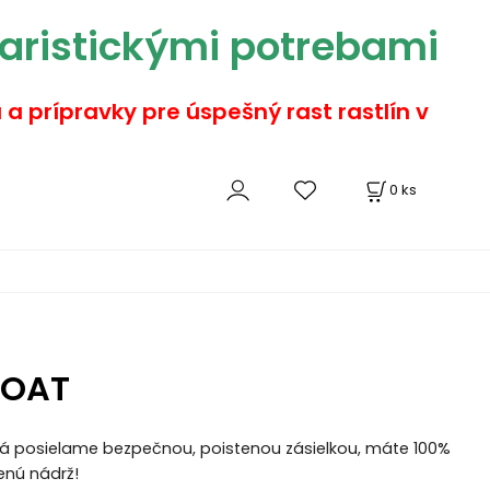
aristickými potrebami
a a prípravky pre úspešný rast rastlín v
0
ks
LOAT
iá posielame bezpečnou, poistenou zásielkou, máte 100%
enú nádrž!