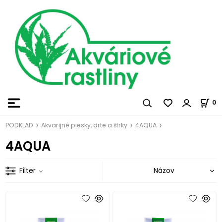
0
PODKLAD
Akvarijné piesky, drte a štrky
4AQUA
4AQUA
Filter