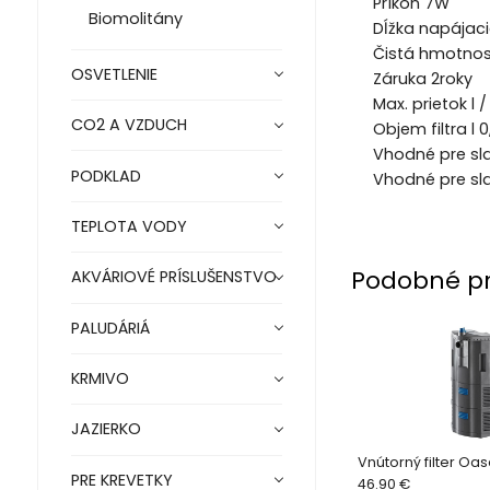
Príkon 7W
Biomolitány
Dĺžka napájaci
Čistá hmotnos
OSVETLENIE
Záruka 2roky
Max. prietok l 
CO2 A VZDUCH
Objem filtra l 0
Vhodné pre sl
PODKLAD
Vhodné pre sl
TEPLOTA VODY
Podobné p
AKVÁRIOVÉ PRÍSLUŠENSTVO
PALUDÁRIÁ
KRMIVO
JAZIERKO
Vnútorný filter Oas
PRE KREVETKY
46.90 €