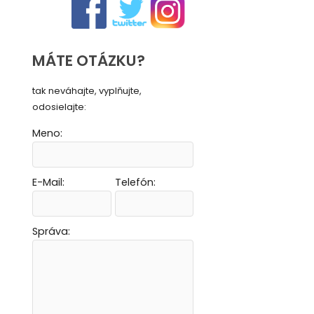
MÁTE OTÁZKU?
tak neváhajte, vyplňujte,
odosielajte:
Meno:
E-Mail:
Telefón:
Vytvoriť novú e-mailovú masku
Vytvoriť novú e-mailovú masku
Vytvoriť novú e-mailovú masku
Vytvoriť novú e-mailovú masku
Správa: