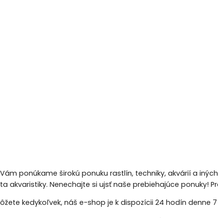
 Vám ponúkame širokú ponuku rastlín, techniky, akvárií a inýc
eta akvaristiky. Nenechajte si ujsť naše prebiehajúce ponuky!
žete kedykoľvek, náš e-shop je k dispozícii 24 hodín denne 7 d