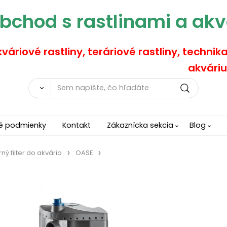
bchod s rastlinami a akv
váriové rastliny, teráriové rastliny, technik
akváriu
é podmienky
Kontakt
Zákaznícka sekcia
Blog
ný filter do akvária
OASE