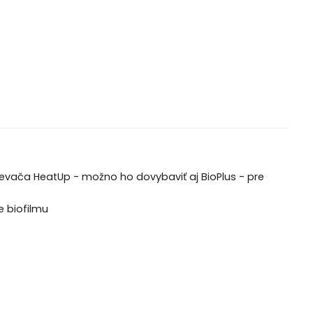
ievača HeatUp - možno ho dovybaviť aj BioPlus - pre
 biofilmu