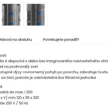
Návod na obsluhu
Potrebujete poradiť?
osti
: K dispozícii s alebo bez integrovaného nastaviteľného ohr
ad na podmorský svet
ýstupné dýzy: rovnomerný pohyb po povrchu, zabraňuje tvorbe
sa čistí, pretože je odstránitelná iba filtračná jednotka
TA
áriá do max. l 200
x V) mm 120 x 110 x 330
ie 230 V / 50 Hz