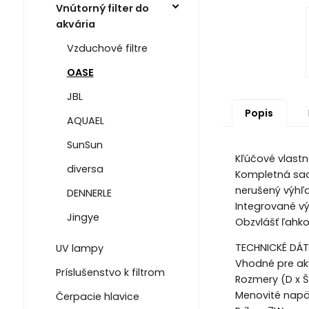
Vnútorný filter do
akvária
Vzduchové filtre
OASE
JBL
Popis
AQUAEL
SunSun
Kľúčové vlastn
diversa
Kompletná sada
nerušený výhľ
DENNERLE
Integrované v
Jingye
Obzvlášť ľahko 
TECHNICKÉ DÁ
UV lampy
Vhodné pre akv
Príslušenstvo k filtrom
Rozmery (D x Š 
Menovité napät
Čerpacie hlavice