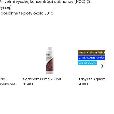
Pri veľmi vysokej koncentrácii dušinanov (NO2) (3
vyššej)
dosiahne teploty okolo 30°C
ODSTRAŇUJE ŤAŽKÉ KOVY
ZAKLADANIE AKVÁRIA
ČISTÁ VODA
rie +
Seachem Prime 250ml
Easy Life Aquamaker 
tamíny pre
16.40 €
4.00 €