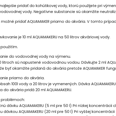
najlepšie pridať do kohútikovej vody, ktorú použijete pri v
vodovodnej vody. Negatívne substancie sú okamžite neutrali
 možné pridať AQUAMAKER priamo do akvária. V tomto príp
kovanie je 10 ml AQUAMAKERU na 50 litrov akváriovej vody.
 použitím.
ovanie do vodovodnej vody na výmenu.
 10 litroch sú napustené vodovodnou vodou. Dávkujte 2 ml AQ
e byť okamžite pridaná do akvária pretože AQUAMAKER fungu
vanie priamo do akvária.
bsah 100l vody a 20 litrov je vymenených. Dávka AQUAMAKE
sa do akvária pridá 20 ml AQUAMAKERU.
i problémoch:
čnú dávku AQUAMAKERU (5 ml pre 50 l) Pri nízkej koncentrácii
ou dávkou AQUAMAKERU (20 ml pre 50 l) Pri vyššej koncentráci