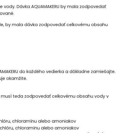
ýmene vody. Dávka AQUAMAKERU by mala zodpovedať
zované.
ade, by mala dávka zodpovedať celkovému obsahu
UAMAKERU do každého vedierka a dôkladne zamiešajte.
je okamžite.
RU musí teda zodpovedať celkovému obsahu vody v
 chlóru, chloramínu alebo amoniakov
i chlóru, chloramínu alebo amoniakov