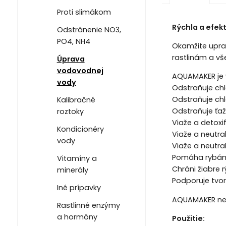
Proti slimákom
Rýchla a efekt
Odstránenie NO3,
PO4, NH4
Okamžite uprav
rastlinám a v
Úprava
vodovodnej
AQUAMAKER je 
vody
Odstraňuje chl
Odstraňuje ch
Kalibračné
Odstraňuje ťa
roztoky
Viaže a detoxi
Kondicionéry
Viaže a neutra
vody
Viaže a neutra
Pomáha rybám 
Vitamíny a
Chráni žiabre 
minerály
Podporuje tvo
Iné prípavky
AQUAMAKER nem
Rastlinné enzýmy
a hormóny
Použitie: