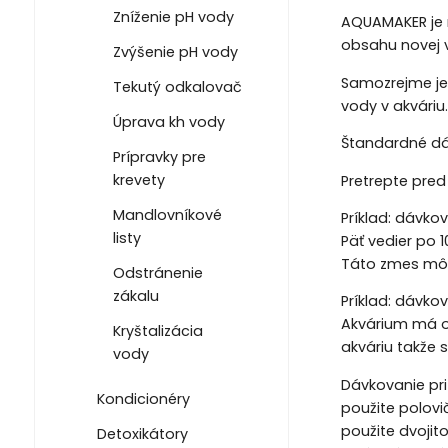
Zníženie pH vody
AQUAMAKER je 
obsahu novej 
Zvýšenie pH vody
Samozrejme je
Tekutý odkalovač
vody v akváriu.
Úprava kh vody
Štandardné dáv
Prípravky pre
krevety
Pretrepte pred
Mandlovníkové
Príklad: dávk
listy
Päť vedier po
Táto zmes môž
Odstránenie
zákalu
Príklad: dávko
Akvárium má o
Kryštalizácia
akváriu takže 
vody
Dávkovanie pr
Kondicionéry
použite polovi
použite dvojit
Detoxikátory