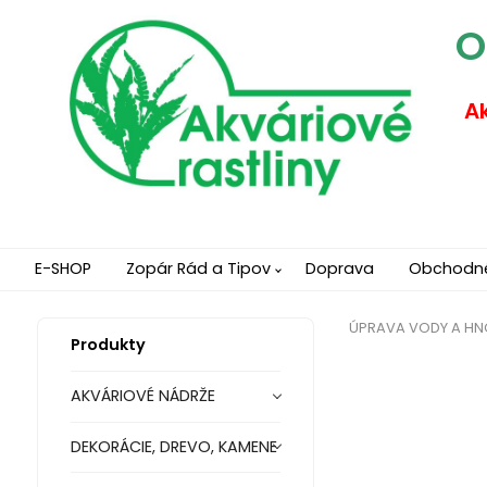
O
Ak
E-SHOP
Zopár Rád a Tipov
Doprava
Obchodn
ÚPRAVA VODY A HN
Produkty
AKVÁRIOVÉ NÁDRŽE
DEKORÁCIE, DREVO, KAMENE