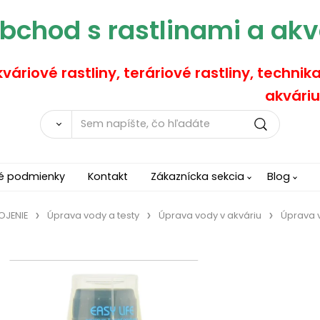
bchod s rastlinami a akv
váriové rastliny, teráriové rastliny, technik
akváriu
é podmienky
Kontakt
Zákaznícka sekcia
Blog
OJENIE
Úprava vody a testy
Úprava vody v akváriu
Úprava 