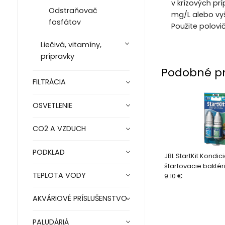
v krízových pr
Odstraňovač
mg/L alebo vyš
fosfátov
Použite polov
Liečivá, vitamíny,
prípravky
Podobné p
FILTRÁCIA
OSVETLENIE
CO2 A VZDUCH
PODKLAD
JBL StartKit Kondic
štartovacie baktér
TEPLOTA VODY
9.10 €
AKVÁRIOVÉ PRÍSLUŠENSTVO
PALUDÁRIÁ