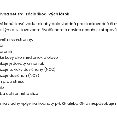
ívna neutralizácia škodlivých látok
í kohútikovú vodu tak aby bola vhodná pre sladkovodné či mor
šetkým bezstavovcom živočíchom a naviac obsahuje stopové p
veľmi všestranný:
ór
loramín
žké kovy ako meď zinok a olovo
fikuje jedovatý amoniak
lizuje toxický dusičnany (NO2)
lizuje dusičnan (NO3)
proti stresu
rýb
rbu ochranného slizu
á žiadny vplyv na hodnoty pH, KH alebo GH a nespôsobuje m