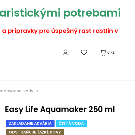
aristickými potrebami
a a prípravky pre úspešný rast rastlín v
0
ks
vodovodnej vody
Easy Life Aquamaker 250 ml
ZAKLADANIE AKVÁRIA
ČISTÁ VODA
ODSTRAŇUJE ŤAŽKÉ KOVY