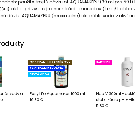
ípadoch: použite trojitú dávku of AQUAMAKERU (30 ml pre 50 l) 
šej) alebo pri vysokej koncentrácii amoniakov (1 mg/L alebo 
ičnú dávku AQUAMAKERU (maximálne) akonáhle voda v akváriu 
rodukty
ODSTRAŇUJE ŤAŽKÉ KOVY
BAKTÉRIE
ZAKLADANIE AKVÁRIA
ČISTÁ VODA
ionér vody a
Easy Life Aquamaker 1000 ml
Neo V 300ml - bakté
ie
16.30 €
stabilizácia pH + vi
ryby
5.30 €