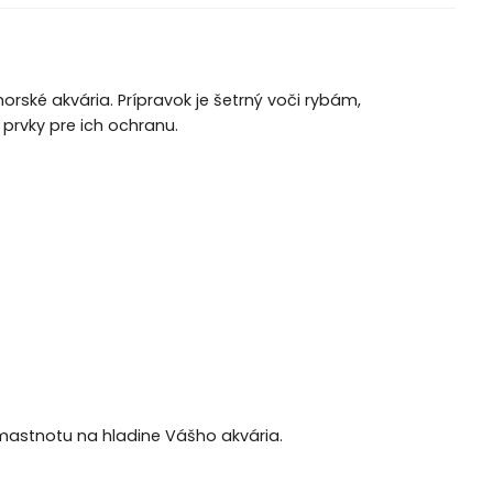
ské akvária. Prípravok je šetrný voči rybám,
rvky pre ich ochranu.
astnotu na hladine Vášho akvária.