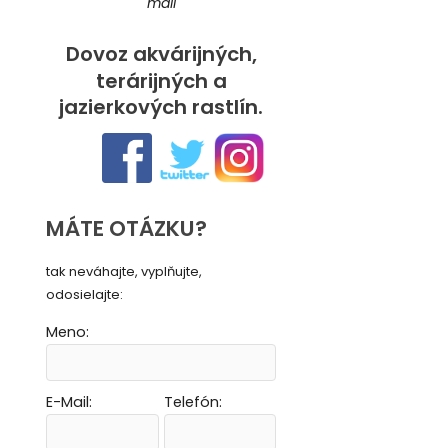
mail
Dovoz akvárijných,
terárijných a
jazierkových rastlín.
MÁTE OTÁZKU?
tak neváhajte, vyplňujte,
odosielajte:
Meno:
E-Mail:
Telefón:
Vytvoriť novú e-mailovú masku
Vytvoriť novú e-mailovú masku
Vytvoriť novú e-mailovú masku
Vytvoriť novú e-mailovú masku