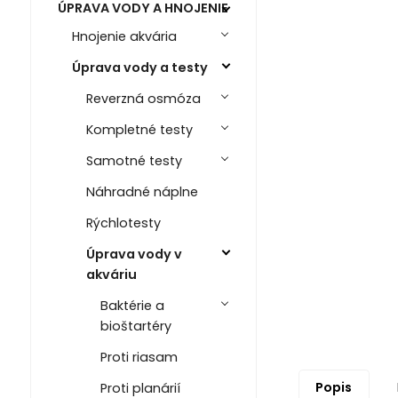
ÚPRAVA VODY A HNOJENIE
Hnojenie akvária
Úprava vody a testy
Reverzná osmóza
Kompletné testy
Samotné testy
Náhradné náplne
Rýchlotesty
Úprava vody v
akváriu
Baktérie a
bioštartéry
Proti riasam
Popis
Proti planárií