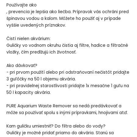
Používajte ako
, prevencia je lepšia ako liečba. Prípravok vás ochráni pred
špinavou vodou a kalom. Môžete ho použiť aj v prípade
vyššie uvedených príznakov.
Čistí nielen akvárium:
Guličky vo vodnom okruhu čistia aj filtre, hadice a filtračné
vložky, čím predlžujú ich životnosť.
Ako dávkovať?
- pri prvom použití alebo pri odstraňovaní nečistôt pridajte
3 guľôčky na 50 l objemu akvária.
- pri pravidelnej starostlivosti pridajte 1x mesačne 1 guľu na
50 l kapacity akvária.
PURE Aquarium Waste Remover sa nedá predávkovať a
môže sa používať spolu s inými prípravkami, hnojivami atď.
Kam guličku umiestniť? Do filtra alebo do vody?
Guličky je možné pridať priamo do akvária. Stanú sa