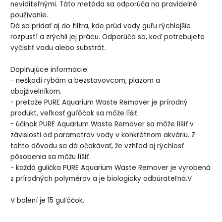
neviditeľnými. Táto metóda sa odporúča na pravidelné
používanie.
Dá sa pridať aj do filtra, kde prúd vody guľu rýchlejšie
rozpustí a zrýchli jej prácu. Odporúča sa, keď potrebujete
vyčistiť vodu alebo substrát.
Doplňujúce informácie:
- neškodí rybám a bezstavovcom, plazom a
obojživelníkom.
- pretože PURE Aquarium Waste Remover je prírodný
produkt, veľkosť guľôčok sa môže líšiť
- účinok PURE Aquarium Waste Remover sa môže líšiť v
závislosti od parametrov vody v konkrétnom akváriu. Z
tohto dôvodu sa dá očakávať, že vzhľad aj rýchlosť
pôsobenia sa môžu líšiť
- každá gulička PURE Aquarium Waste Remover je vyrobená
z prírodných polymérov a je biologicky odbúrateľná.V
V balení je 15 guľôčok.