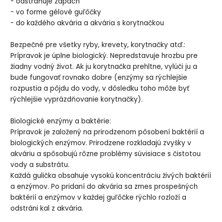
- odstraňuje zápach
- vo forme gélové guľôčky
- do každého akvária a akvária s korytnačkou
Bezpečné pre všetky ryby, krevety, korytnačky atď.:
Prípravok je úplne biologický. Nepredstavuje hrozbu pre
žiadny vodný život. Ak ju korytnačka prehltne, vylúči ju a
bude fungovať rovnako dobre (enzýmy sa rýchlejšie
rozpustia a pôjdu do vody, v dôsledku toho môže byť
rýchlejšie vyprázdňovanie korytnačky).
Biologické enzýmy a baktérie:
Prípravok je založený na prirodzenom pôsobení baktérií a
biologických enzýmov. Prirodzene rozkladajú zvyšky v
akváriu a spôsobujú rôzne problémy súvisiace s čistotou
vody a substrátu.
Každá gulička obsahuje vysokú koncentráciu živých baktérií
a enzýmov. Po pridaní do akvária sa zmes prospešných
baktérií a enzýmov v každej guľôčke rýchlo rozloží a
odstráni kal z akvária.