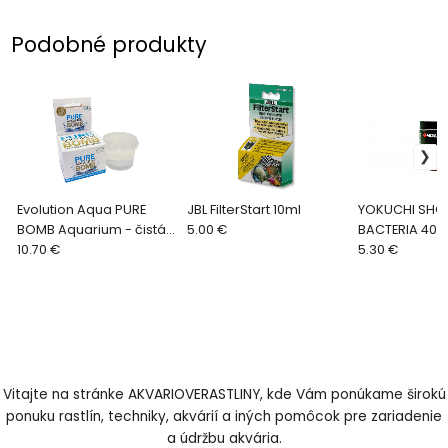
Podobné produkty
Evolution Aqua PURE
JBL FilterStart 10ml
YOKUCHI SHO
BOMB Aquarium - čistá
5.00 €
BACTERIA 40G
voda i baktérie - 1ks
10.70 €
5.30 €
Vitajte na stránke AKVARIOVERASTLINY, kde Vám ponúkame širokú
ponuku rastlín, techniky, akvárií a iných pomôcok pre zariadenie
a údržbu akvária.