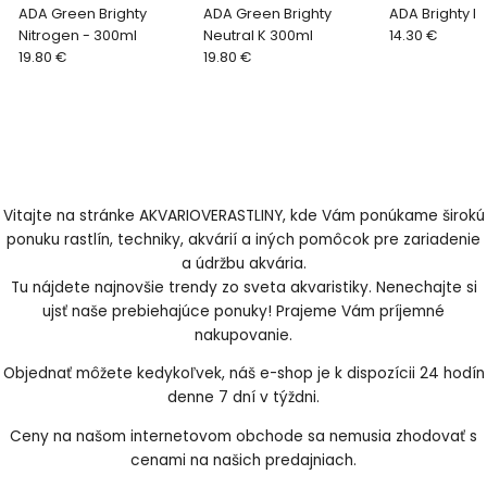
ADA Green Brighty
ADA Green Brighty
ADA Brighty K
Nitrogen - 300ml
Neutral K 300ml
14.30 €
19.80 €
19.80 €
Vitajte na stránke AKVARIOVERASTLINY, kde Vám ponúkame širokú
ponuku rastlín, techniky, akvárií a iných pomôcok pre zariadenie
a údržbu akvária.
Tu nájdete najnovšie trendy zo sveta akvaristiky. Nenechajte si
ujsť naše prebiehajúce ponuky! Prajeme Vám príjemné
nakupovanie.
Objednať môžete kedykoľvek, náš e-shop je k dispozícii 24 hodín
denne 7 dní v týždni.
Ceny na našom internetovom obchode sa nemusia zhodovať s
cenami na našich predajniach.