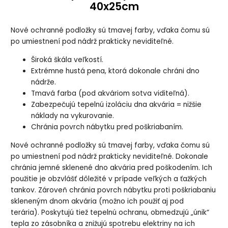
40x25cm
Nové ochranné podložky sú tmavej farby, vďaka čomu sú
po umiestnení pod nádrž prakticky neviditeľné.
Široká škála veľkostí.
Extrémne hustá pena, ktorá dokonale chráni dno
nádrže.
Tmavá farba (pod akváriom sotva viditeľná).
Zabezpečujú tepelnú izoláciu dna akvária = nižšie
náklady na vykurovanie.
Chránia povrch nábytku pred poškriabaním.
Nové ochranné podložky sú tmavej farby, vďaka čomu sú
po umiestnení pod nádrž prakticky neviditeľné. Dokonale
chránia jemné sklenené dno akvária pred poškodením. Ich
použitie je obzvlášť dôležité v prípade veľkých a ťažkých
tankov. Zároveň chránia povrch nábytku proti poškriabaniu
skleneným dnom akvária (možno ich použiť aj pod
terária). Poskytujú tiež tepelnú ochranu, obmedzujú „únik“
tepla zo zásobníka a znižujú spotrebu elektriny na ich