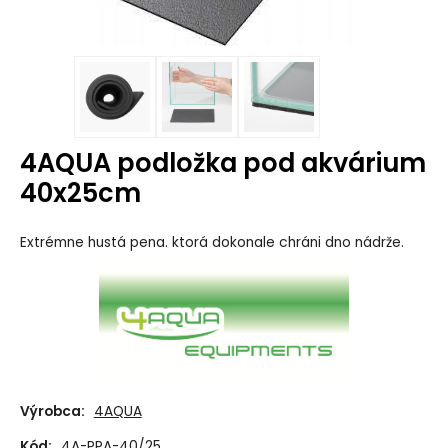
4AQUA podložka pod akvárium
40x25cm
Extrémne hustá pena. ktorá dokonale chráni dno nádrže.
Výrobca:
4AQUA
Kód:
4A-PPA-40/25