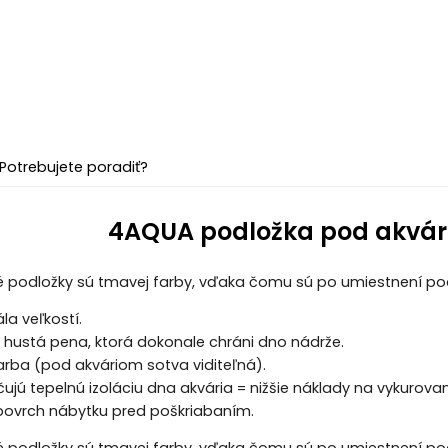
Potrebujete poradiť?
4AQUA podložka pod akvá
podložky sú tmavej farby, vďaka čomu sú po umiestnení pod 
ála veľkostí.
 hustá pena, ktorá dokonale chráni dno nádrže.
rba (pod akváriom sotva viditeľná).
jú tepelnú izoláciu dna akvária = nižšie náklady na vykurovan
povrch nábytku pred poškriabaním.