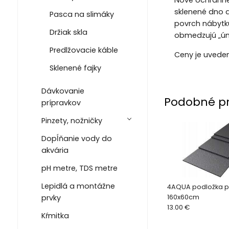
Nové ochranné
sklenené dno a
Pasca na slimáky
povrch nábytku
Držiak skla
obmedzujú „úni
Predlžovacie káble
Ceny je uvede
Sklenené fajky
Dávkovanie
Podobné p
prípravkov
Pinzety, nožničky
Dopĺňanie vody do
akvária
pH metre, TDS metre
Lepidlá a montážne
4AQUA podložka p
prvky
160x60cm
13.00 €
Kŕmitka