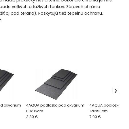
nádrž prakticky neviditeľné. Dokonale chránia jemné
rípade veľkých a ťažkých tankov. Zároveň chránia
 aj pod terária). Poskytujú tiež tepelnú ochranu,
.
d akvárium
4AQUA podložka pod akvárium
4AQUA podložka pod
80x35cm
120x50cm
3.80 €
7.90 €