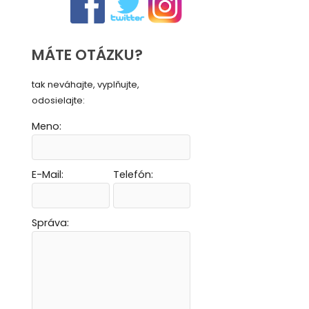
MÁTE OTÁZKU?
tak neváhajte, vyplňujte,
odosielajte:
Meno:
E-Mail:
Telefón:
Vytvoriť novú e-mailovú masku
Vytvoriť novú e-mailovú masku
Vytvoriť novú e-mailovú masku
Vytvoriť novú e-mailovú masku
Správa: