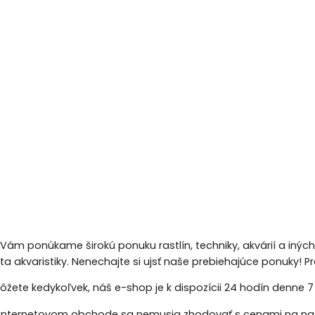
 Vám ponúkame širokú ponuku rastlín, techniky, akvárií a inýc
eta akvaristiky. Nenechajte si ujsť naše prebiehajúce ponuky!
žete kedykoľvek, náš e-shop je k dispozícii 24 hodín denne 7 d
nternetovom obchode sa nemusia zhodovať s cenami na naš