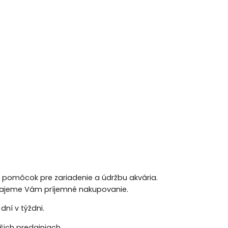
h pomôcok pre zariadenie a údržbu akvária.
 Prajeme Vám príjemné nakupovanie.
ní v týždni.
ich predajniach.