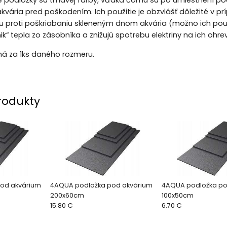
 podložky sú tmavej farby, vďaka čomu sú po umiestnení pod 
kvária pred poškodením. Ich použitie je obzvlášť dôležité v p
 proti poškriabaniu skleneným dnom akvária (možno ich použiť
k“ tepla zo zásobníka a znižujú spotrebu elektriny na ich ohrev
ná za 1ks daného rozmeru.
rodukty
od akvárium
4AQUA podložka pod akvárium
4AQUA podložka po
200x60cm
100x50cm
15.80 €
6.70 €