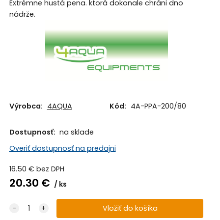
Extrémne hustá pena. ktorá dokonale chráni dno
nádrže.
Výrobca:
4AQUA
Kód:
4A-PPA-200/80
Dostupnosť:
na sklade
Overiť dostupnosť na predajni
16.50
€
bez DPH
20.30
€
ks