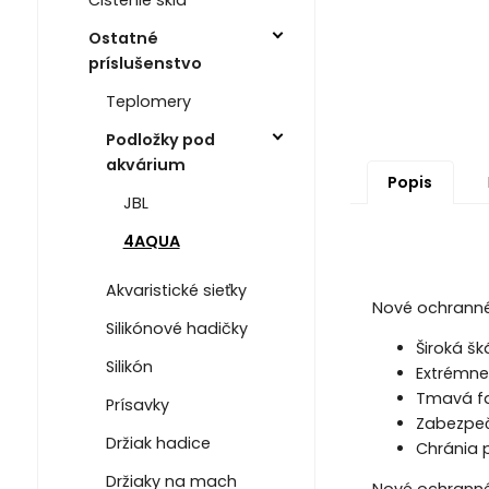
Ostatné
príslušenstvo
Teplomery
Podložky pod
akvárium
Popis
JBL
4AQUA
Akvaristické sieťky
Nové ochranné 
Silikónové hadičky
Široká šk
Silikón
Extrémne
Tmavá fa
Prísavky
Zabezpeču
Držiak hadice
Chránia 
Držiaky na mach