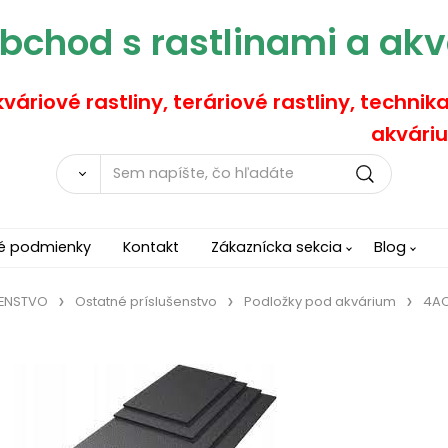
bchod s rastlinami a akv
váriové rastliny, teráriové rastliny, technik
akváriu
é podmienky
Kontakt
Zákaznícka sekcia
Blog
ŠENSTVO
Ostatné príslušenstvo
Podložky pod akvárium
4A