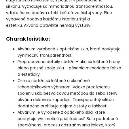
nazývaného neviditeľné, s použitím priehľadného
silikónu. Vyznačuje sa mimoriadnou transparentnosťou,
vďaka čomu dodáva efekt krištáľovo čistej vody. Plne
vybavená dodáva každému interiéru štýl a
estetiku. Akváriá Optiwhite nemajú výstuhy.
Charakteristika:
Akvárium vyrobené z optického skla, ktoré poskytuje
výnimočnú transparentnosť.
Prepracované detaily nádrže – ako sú leštené hrany
alebo presné spoje skla – pôsobia mimoriadne ľahko
a esteticky.
Okraje nádrže sú leštené a ukončené
lichobežníkovým výbrusom. Vďaka precíznemu
spojeniu skla bezvalcovou metódou do seba steny
akvária dokonale zapadajú. Transparentný silikón
dodatočne prehlbuje dojem čistoty a ľahkosti.
Akvárium je vyrobené z optického skla, ktoré
poskytuje výnimočnú priehľadnosť. Bolo podrobené
špeciálnemu procesu odstraňovania železa, ktorý