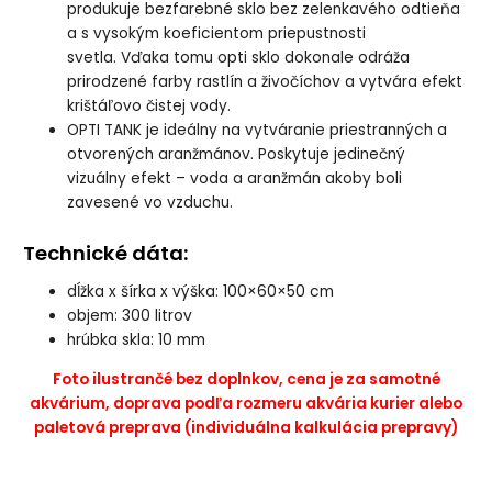
produkuje bezfarebné sklo bez zelenkavého odtieňa
a s vysokým koeficientom priepustnosti
svetla. Vďaka tomu opti sklo dokonale odráža
prirodzené farby rastlín a živočíchov a vytvára efekt
krištáľovo čistej vody.
OPTI TANK je ideálny na vytváranie priestranných a
otvorených aranžmánov. Poskytuje jedinečný
vizuálny efekt – voda a aranžmán akoby boli
zavesené vo vzduchu.
Technické dáta:
dĺžka x šírka x výška: 100×60×50 cm
objem: 300 litrov
hrúbka skla: 10 mm
Foto ilustrančé bez doplnkov, cena je za samotné
akvárium, doprava podľa rozmeru akvária kurier alebo
paletová preprava (individuálna kalkulácia prepravy)