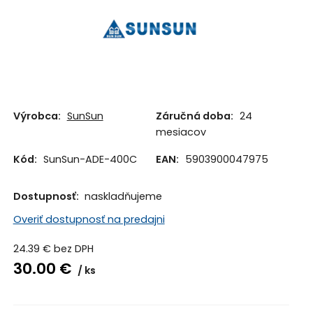
Výrobca:
SunSun
Záručná doba:
24
mesiacov
Kód:
SunSun-ADE-400C
EAN:
5903900047975
Dostupnosť:
naskladňujeme
Overiť dostupnosť na predajni
24.39
€
bez DPH
30.00
€
ks