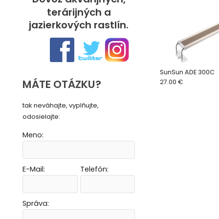
terárijných a
jazierkových rastlín.
SunSun ADE 300C
MÁTE OTÁZKU?
27.00 €
tak neváhajte, vyplňujte,
odosielajte:
Meno:
E-Mail:
Telefón:
Vytvoriť novú e-mailovú masku
Vytvoriť novú e-mailovú masku
Vytvoriť novú e-mailovú masku
Vytvoriť novú e-mailovú masku
Správa: