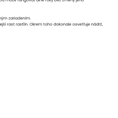
diód môže fungovať dlhé roky bez zmeny jeho
edným zariadením.
í rast rastlín. Okrem toho dokonale osvetľuje nádrž,