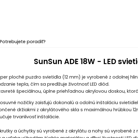
Potrebujete poradiť?
SunSun ADE 18W - LED sviet
per ploché puzdro svietidla (12 mm) je vyrobené z odolnej hliní
dzanie tepla, čím sa predlžuje životnosť LED diód.
zavreté špeciálnou, úplne priehľadnou akrylovou doskou, ktor
osuvné nožičky zaisťujú dokonalú a odolnú inštaláciu svietidi
končené držiakmi z akrylátového skla s maximálnou hrúbko
učuje trvanlivosť inštalácie.
rutky a úchytky sú vyrobené z akrylátu a nohy sú vyrobené z