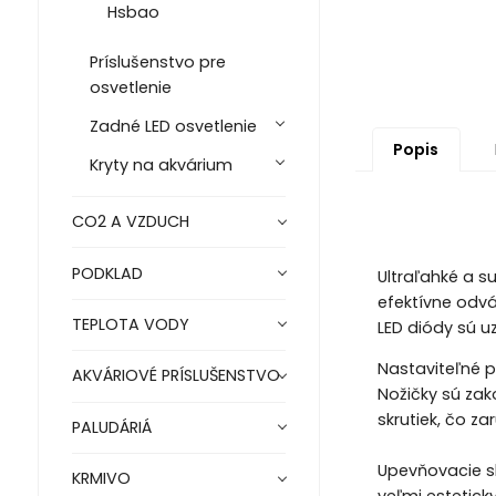
Hsbao
Príslušenstvo pre
osvetlenie
Zadné LED osvetlenie
Popis
Kryty na akvárium
CO2 A VZDUCH
PODKLAD
Ultraľahké a su
efektívne odvá
TEPLOTA VODY
LED diódy sú u
Nastaviteľné p
AKVÁRIOVÉ PRÍSLUŠENSTVO
Nožičky sú za
skrutiek, čo zar
PALUDÁRIÁ
Upevňovacie sk
KRMIVO