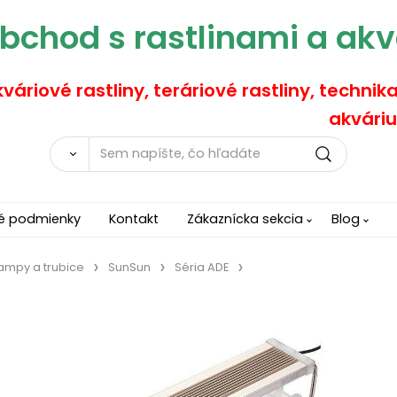
bchod s rastlinami a akv
váriové rastliny, teráriové rastliny, technik
akváriu
é podmienky
Kontakt
Zákaznícka sekcia
Blog
lampy a trubice
SunSun
Séria ADE