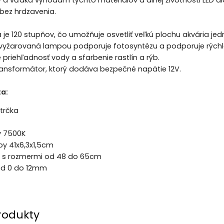
y a vďaka výhodám týchto materiálov a dlhej životnosti LED 
bez hrdzavenia.
a je 120 stupňov, čo umožňuje osvetliť veľkú plochu akvária j
vyžarovaná lampou podporuje fotosyntézu a podporuje rýchlejš
 priehľadnosť vody a sfarbenie rastlín a rýb.
ransformátor, ktorý dodáva bezpečné napätie 12V.
a:
trčka
y 7500K
y 41x6,3x1,5cm
m s rozmermi od 48 do 65cm
 od 0 do 12mm
rodukty