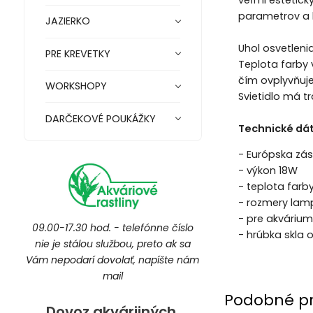
veľmi estetick
parametrov a 
JAZIERKO
Uhol osvetleni
PRE KREVETKY
Teplota farby 
čím ovplyvňuje
WORKSHOPY
Svietidlo má t
DARČEKOVÉ POUKÁŽKY
Technické dát
- Európska zás
- výkon 18W
- teplota farb
- rozmery lamp
- pre akváriu
09.00-17.30 hod. - telefónne číslo
- hrúbka skla
nie je stálou službou, preto ak sa
Vám nepodarí dovolať, napíšte nám
mail
Podobné p
Dovoz akvárijných,