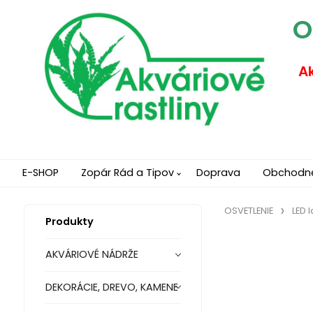
O
Ak
E-SHOP
Zopár Rád a Tipov
Doprava
Obchodn
OSVETLENIE
LED 
Produkty
AKVÁRIOVÉ NÁDRŽE
DEKORÁCIE, DREVO, KAMENE