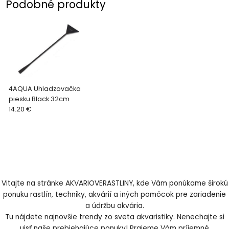
Podobné produkty
4AQUA Uhladzovačka
piesku Black 32cm
14.20 €
Vitajte na stránke AKVARIOVERASTLINY, kde Vám ponúkame širokú
ponuku rastlín, techniky, akvárií a iných pomôcok pre zariadenie
a údržbu akvária.
Tu nájdete najnovšie trendy zo sveta akvaristiky. Nenechajte si
ujsť naše prebiehajúce ponuky! Prajeme Vám príjemné