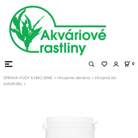
0
ÚPRAVA VODY A HNOJENIE
Hnojenie akvária
Hnojivá do
substrátu