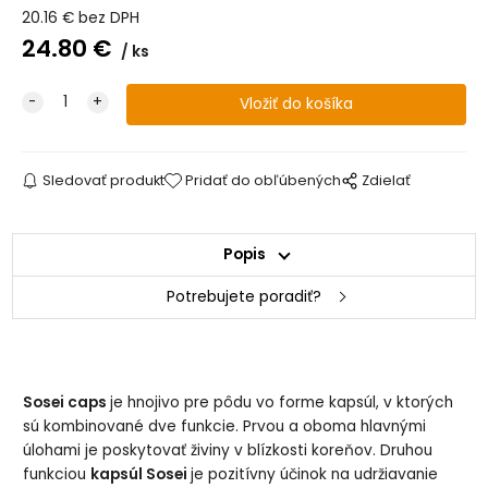
20.16
€
bez DPH
24.80
€
ks
Sledovať produkt
Pridať do obľúbených
Zdielať
Popis
Potrebujete poradiť?
Sosei caps
je hnojivo pre pôdu vo forme kapsúl, v ktorých
sú kombinované dve funkcie. Prvou a oboma hlavnými
úlohami je poskytovať živiny v blízkosti koreňov. Druhou
funkciou
kapsúl Sosei
je pozitívny účinok na udržiavanie