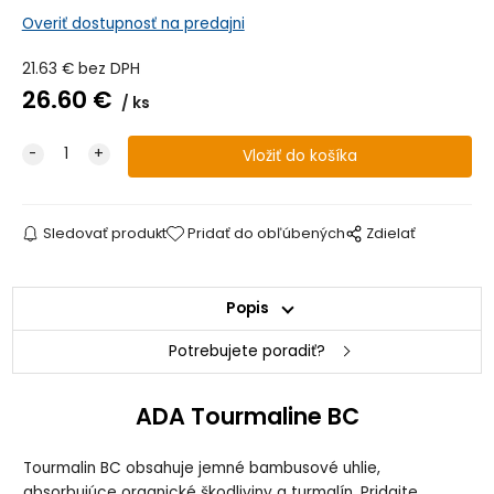
Overiť dostupnosť na predajni
21.63
€
bez DPH
26.60
€
ks
Sledovať produkt
Pridať do obľúbených
Zdielať
Popis
Potrebujete poradiť?
ADA Tourmaline BC
Tourmalin BC obsahuje jemné bambusové uhlie,
absorbujúce organické škodliviny a turmalín. Pridajte