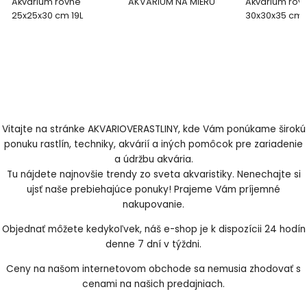
Akvárium rovné
AKVÁRIUM NA MIERU
Akvárium rov
25x25x30 cm 19L
30x30x35 cm 3
sklo
Vitajte na stránke AKVARIOVERASTLINY, kde Vám ponúkame širokú
ponuku rastlín, techniky, akvárií a iných pomôcok pre zariadenie
a údržbu akvária.
Tu nájdete najnovšie trendy zo sveta akvaristiky. Nenechajte si
ujsť naše prebiehajúce ponuky! Prajeme Vám príjemné
nakupovanie.
Objednať môžete kedykoľvek, náš e-shop je k dispozícii 24 hodín
denne 7 dní v týždni.
Ceny na našom internetovom obchode sa nemusia zhodovať s
cenami na našich predajniach.