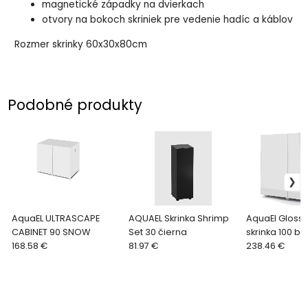
magnetické západky na dvierkach
otvory na bokoch skriniek pre vedenie hadíc a káblov
Rozmer skrinky 60x30x80cm
Podobné produkty
AquaEL ULTRASCAPE
AQUAEL Skrinka Shrimp
AquaEl Glossy
CABINET 90 SNOW
Set 30 čierna
skrinka 100 bi
168.58 €
81.97 €
238.46 €