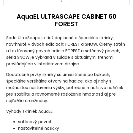
AquaEL ULTRASCAPE CABINET 60
FOREST
Sada UltraScape je tiež doplnená o špeciálne skrinky,
navrhnuté v dvoch edíciách: FOREST a SNOW. Čierny satén
a textúrovaný povrch edície FOREST a saténový povrch,
séria SNOW je vybraná v súlade s aktuálnymi trendmi
prevládajúce v interiérovom dizajne.
Dodatočné prvky skrinky sú umiestnené po bokoch,
špeciálne vertikálne otvory na hadice, ako aj nohy s
možnosťou nastavenia výšky, potrebné množstvo nožičiek
pre stabilitu a rovnomerné rozloženie hmotnosti aj pre
najťažšie aranžmány.
Výhody skriniek AquaEL:
saténový povrch
nastavitelné nožičky