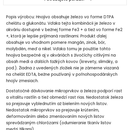
Popis výrobcu: Hnojivo obsahuje železo vo forme DTPA
chelátu a glukonátu. Vďaka tejto kombinácii je železo v
akváriu dostupné v bežnej forme Fe3 + a tiež vo forme Fe2
+, ktorá je lepšie prijímaná rastlinami. Produkt ďalej
obsahuje vo vhodnom pomere mangán, zinok, bór,
molybdén, meď a nikel. Vďaka tomu je použitie tohto
hnojiva bezpečné aj v akváriách s živočíchy citlivými na
obsah medi a ďalších ťažkých kovov (krevety, slimáky, a
pod.). Žiadna z uvedených zložiek nie je zámerne viazaná
na chelát EDTA, bežne používaný v poľnohospodárskych
hnojív zmesiach.
Dostatočné dávkovanie mikroprvkov a železa podporí rast
a vitalitu rastlín a tiež obmedzí rast rias. Nedostatok železa
sa prejavuje vyblednutím až bielením nových listov.
Nedostatok mikroprvkov sa prejavuje krútením,
deformováním alebo zmenšovaním nových listov
sprevádzaným chlorózami (odumieranie tkanív listov
medzi žilkami).