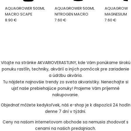
AQUAGROWER 500ML
AQUAGROWER 500ML
AQUAGROWER
MACRO SCAPE
NITROGEN MACRO
MAGNESIUM 
8.90 €
7.60 €
7.60 €
Vitajte na stránke AKVARIOVERASTLINY, kde Vám ponúkame širokú
ponuku rastlín, techniky, akvárií a iných pomôcok pre zariadenie
a údržbu akvária.
Tu nájdete najnovšie trendy zo sveta akvaristiky. Nenechajte si
ujsť naše prebiehajúce ponuky! Prajeme Vám príjemné
nakupovanie.
Objednať môžete kedykoľvek, náš e-shop je k dispozícii 24 hodín
denne 7 dní v týždni.
Ceny na našom internetovom obchode sa nemusia zhodovať s
cenami na našich predajniach.