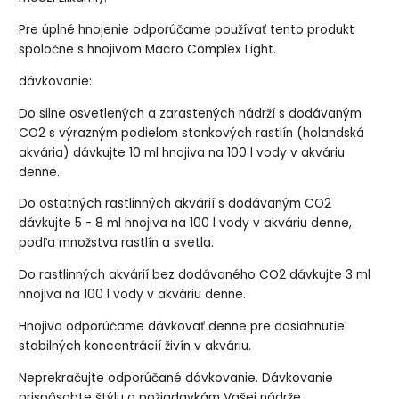
Pre úplné hnojenie odporúčame používať tento produkt
spoločne s hnojivom Macro Complex Light.
dávkovanie:
Do silne osvetlených a zarastených nádrží s dodávaným
CO2 s výrazným podielom stonkových rastlín (holandská
akvária) dávkujte 10 ml hnojiva na 100 l vody v akváriu
denne.
Do ostatných rastlinných akvárií s dodávaným CO2
dávkujte 5 - 8 ml hnojiva na 100 l vody v akváriu denne,
podľa množstva rastlín a svetla.
Do rastlinných akvárií bez dodávaného CO2 dávkujte 3 ml
hnojiva na 100 l vody v akváriu denne.
Hnojivo odporúčame dávkovať denne pre dosiahnutie
stabilných koncentrácií živín v akváriu.
Neprekračujte odporúčané dávkovanie. Dávkovanie
prispôsobte štýlu a požiadavkám Vašej nádrže.