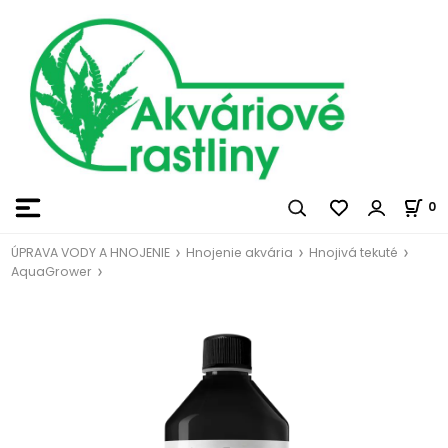
0
ÚPRAVA VODY A HNOJENIE
Hnojenie akvária
Hnojivá tekuté
AquaGrower