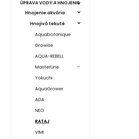
ÚPRAVA VODY A HNOJENIE
Hnojenie akvária
Hnojivá tekuté
Aquabotanique
Growise
AQUA-REBELL
MasterLine
Yokuchi
AquaGrower
ADA
NEO
RATAJ
VIMI