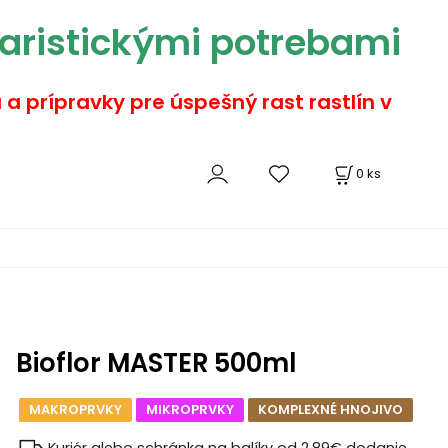
aristickými potrebami
a a prípravky pre úspešný rast rastlín v
0
ks
Bioflor MASTER 500ml
MAKROPRVKY
MIKROPRVKY
KOMPLEXNÉ HNOJIVO
Kuriér alebo schránka na balíky od 2.89€
dodanie