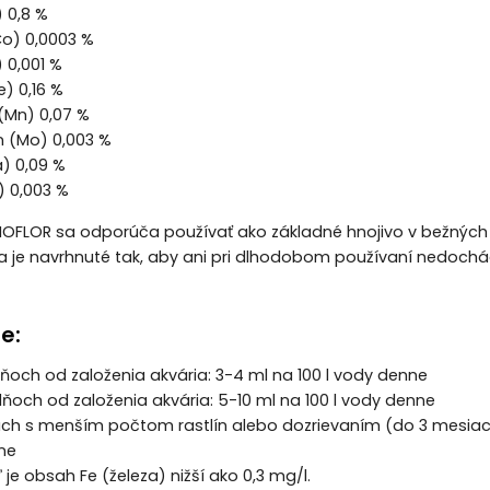
) 0,8 %
Co) 0,0003 %
 0,001 %
e) 0,16 %
Mn) 0,07 %
 (Mo) 0,003 %
a) 0,09 %
) 0,003 %
BIOFLOR sa odporúča používať ako základné hnojivo v bežných
iva je navrhnuté tak, aby ani pri dlhodobom používaní nedoc
e:
ňoch od založenia akvária: 3-4 ml na 100 l vody denne
ňoch od založenia akvária: 5-10 ml na 100 l vody denne
ach s menším počtom rastlín alebo dozrievaním (do 3 mesiaco
dne
 je obsah Fe (železa) nižší ako 0,3 mg/l.