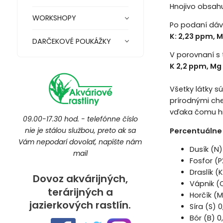
Hnojivo obsahu
WORKSHOPY
Po podaní dávk
K: 2,23 ppm, M
DARČEKOVÉ POUKÁŽKY
V porovnaní s 
K 2,2 ppm, Mg
Všetky látky s
prírodnými che
vďaka čomu hn
09.00-17.30 hod. - telefónne číslo
nie je stálou službou, preto ak sa
Percentuálne 
Vám nepodarí dovolať, napíšte nám
Dusík (N)
mail
Fosfor (
Draslík (
Dovoz akvárijných,
Vápnik (
terárijných a
Horčík (M
jazierkových rastlín.
Síra (S) 0
Bór (B) 0