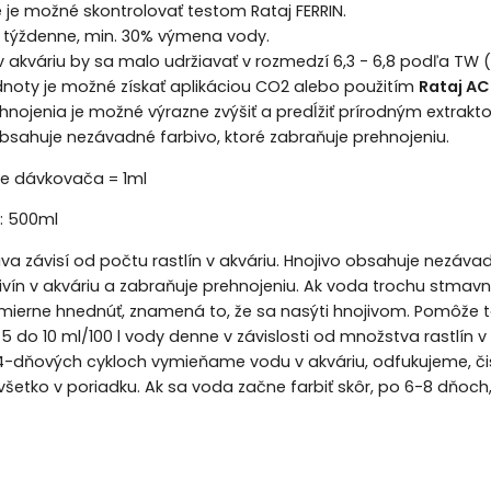
 je možné skontrolovať testom Rataj FERRIN.
u týždenne, min. 30% výmena vody.
v akváriu by sa malo udržiavať v rozmedzí 6,3 - 6,8 podľa TW 
dnoty je možné získať aplikáciou CO2 alebo použitím
Rataj A
hnojenia je možné výrazne zvýšiť a predĺžiť prírodným extrak
obsahuje nezávadné farbivo, ktoré zabraňuje prehnojeniu.
ie dávkovača = 1ml
: 500ml
va závisí od počtu rastlín v akváriu. Hnojivo obsahuje nezáva
ivín v akváriu a zabraňuje prehnojeniu. Ak voda trochu stmavn
mierne hnednúť, znamená to, že sa nasýti hnojivom. Pomôže 
 do 10 ml/100 l vody denne v závislosti od množstva rastlín v n
4-dňových cykloch vymieňame vodu v akváriu, odfukujeme, čist
e všetko v poriadku. Ak sa voda začne farbiť skôr, po 6-8 dňoc