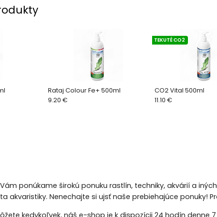
rodukty
TEKUTÉ CO2
ml
Rataj Colour Fe+ 500ml
CO2 Vital 500ml
9.20 €
11.10 €
 Vám ponúkame širokú ponuku rastlín, techniky, akvárií a inýc
eta akvaristiky. Nenechajte si ujsť naše prebiehajúce ponuky!
žete kedykoľvek, náš e-shop je k dispozícii 24 hodín denne 7 d