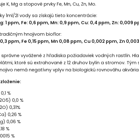
je K, Mg a stopové prvky Fe, Mn, Cu, Zn, Mo.
y 1ml/2l vody sa získajú tieto koncentrácie:
g: 1 ppm, Fe: 0,6 ppm, Mn: 0,9 ppm, Cu: 0,4 ppm, Zn: 0,009 
tradičným hnojivom bioflor:
 0,3 ppm, Fe 0,15 ppm, Mn 0,08 ppm, Cu 0,002 ppm, Zn 0,0
ú správne vyvážené z hľadiska požiadaviek vodných rastlín. H
látmi, ktoré sú extrahované z 12 druhov bylín a stromov. Tým 
ojivo nemá negatívny vplyv na biologickú rovnováhu akvária
zloženie:
 0,1 %
P2O5) 0,0 %
K2O) 0,31%
Ca) 0,26 %
g) 0,06 %
,18 %
,0015 %