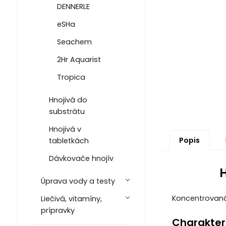
DENNERLE
eSHa
Seachem
2Hr Aquarist
Tropica
Hnojivá do
substrátu
Hnojivá v
Popis
tabletkách
Dávkovače hnojív
Úprava vody a testy
Koncentrovaná 
Liečivá, vitamíny,
prípravky
Charakteri