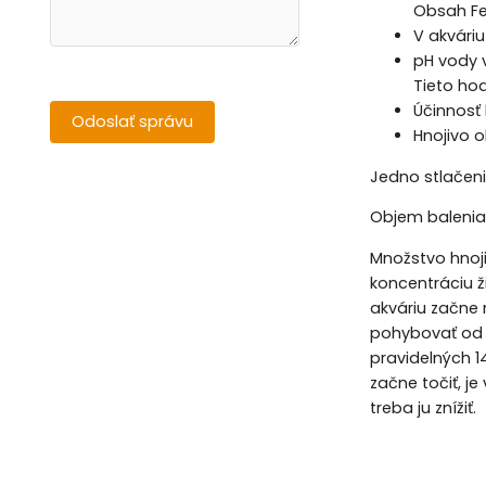
Obsah Fe
V akvári
pH vody 
Tieto ho
Účinnosť 
Hnojivo 
Jedno stlačen
Objem balenia
Množstvo hnoji
koncentráciu ž
akváriu začne 
pohybovať od 5
pravidelných 1
začne točiť, j
treba ju znížiť.