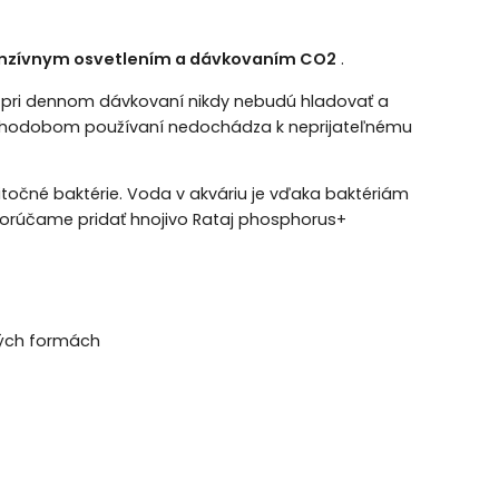
ntenzívnym osvetlením a dávkovaním CO2
.
y pri dennom dávkovaní nikdy nebudú hladovať a
ri dlhodobom používaní nedochádza k neprijateľnému
žitočné baktérie. Voda v akváriu je vďaka baktériám
dporúčame pridať hnojivo Rataj phosphorus+
ných formách