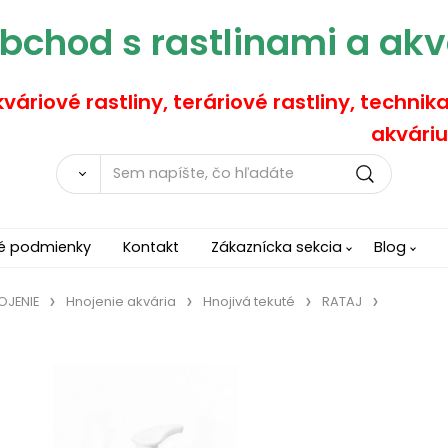
bchod s rastlinami a akv
váriové rastliny, teráriové rastliny, technik
akváriu
é podmienky
Kontakt
Zákaznícka sekcia
Blog
OJENIE
Hnojenie akvária
Hnojivá tekuté
RATAJ