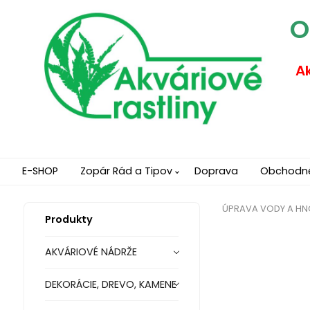
O
Ak
E-SHOP
Zopár Rád a Tipov
Doprava
Obchodn
ÚPRAVA VODY A HN
Produkty
AKVÁRIOVÉ NÁDRŽE
DEKORÁCIE, DREVO, KAMENE