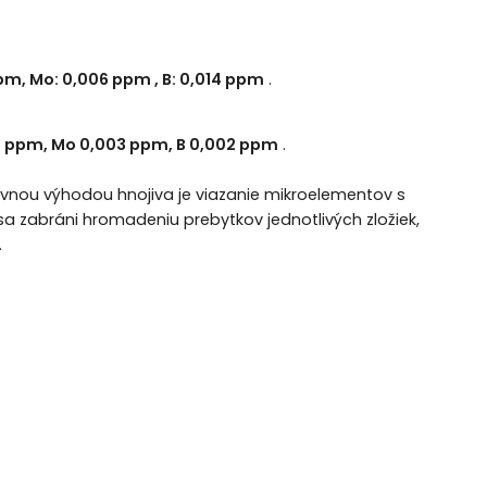
ppm, Mo: 0,006 ppm , B: 0,014 ppm
.
03 ppm, Mo 0,003 ppm, B 0,002 ppm
.
lavnou výhodou hnojiva je viazanie mikroelementov s
sa zabráni hromadeniu prebytkov jednotlivých zložiek,
.