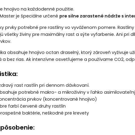
 je hnojivo na každodenné použitie.
r Master je špeciálne určené
pre silne zarastené nádrže s i
ky prvky potrebné pre rastliny vo vyváženom pomere. Rastlin
jú všetky živiny pre maximálny rast a sýte vyfarbenie. Ani p
vkov.
líka obsahuje hnojivo octan draselný, ktorý zároveň vyživuje u
tá a bez rias. Ak intenzívne osvetľujeme a používame CO2, o
stika:
zdravý rast rastlín pri dennom dávkovaní.
obsahuje potrebné makro- a mikroživiny v ľahko asimilovateľ
oncentrácia prvkov (koncentrované hnojivo)
re farbí červené druhy rastlín
prospešné baktérie, neškodné pre krevety
 pôsobenie: