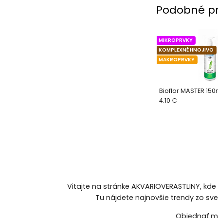
Podobné p
MIKROPRVKY
KOMPLEXNÉ HNOJIVO
MAKROPRVKY
Bioflor MASTER 150
4.10 €
Vitajte na stránke AKVARIOVERASTLINY, kde
Tu nájdete najnovšie trendy zo sv
Objednať mô