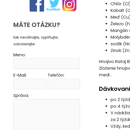
Chlór (Cl
Kobalt (
Meď (Cu)
MÁTE OTÁZKU?
Železo (F
Mangán (
Molybdén
tak neváhajte, vyplňujte,
sodík (N
odosielajte:
Zinok (Zn
Meno:
Hnojivo Rataj 
Zloženie hnoj
medi .
E-Mail:
Telefón:
Vytvoriť novú e-mailovú masku
Vytvoriť novú e-mailovú masku
Vytvoriť novú e-mailovú masku
Vytvoriť novú e-mailovú masku
Dávkovani
Správa:
po 2 týžd
po 4 týžd
V nádrži
za 2 týž
Vždy, keď