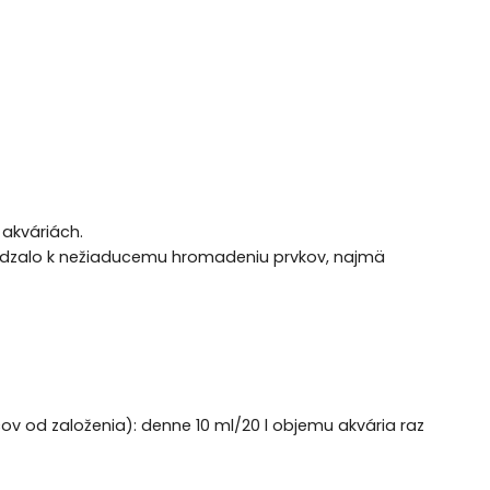
 akváriách.
hádzalo k nežiaducemu hromadeniu prvkov, najmä
v od založenia): denne 10 ml/20 l objemu akvária raz