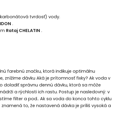
(karbonátová tvrdosť) vody.
CIDON
.
tom
Rataj CHELATIN
.
dnú farebnú značku, ktorá indikuje optimálnu
e, znížime dávku Aká je prítomnosť fixky? Ak voda v
to doladiť správnu dennú dávku, ktorá sa môže
ádrži a rýchlosti ich rastu. Postup je nasledovný: v
íme filter a pod.. Ak sa voda do konca tohto cyklu
h, znamená to, že nastavená dávka je príliš vysoká a