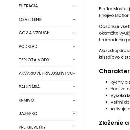
FILTRÁCIA
Bioflor Master
Hnojivo Bioflo
OSVETLENIE
Obsahuje všet
CO2 A VZDUCH
okamžite využi
hromadeniu pr
PODKLAD
Ako zdroj dras
krištáľovo čis
TEPLOTA VODY
Charakteri
AKVÁRIOVÉ PRÍSLUŠENSTVO
Rýchly a 
PALUDÁRIÁ
Hnojivo 
Vysoká k
KRMIVO
Veľmi dob
Aktivuje 
JAZIERKO
Zloženie a
PRE KREVETKY