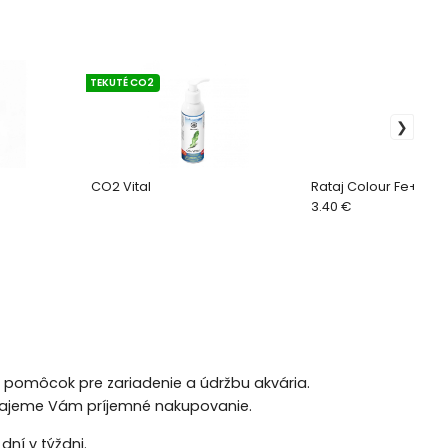
TEKUTÉ CO2
CO2 Vital
Rataj Colour Fe+ 150
3.40 €
h pomôcok pre zariadenie a údržbu akvária.
 Prajeme Vám príjemné nakupovanie.
ní v týždni.