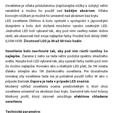
Osvetlenie je vďaka príslušenstvu (najrôznejšie nôžky a úchyty) veľmi
variabilné a možno ho použiť nad
každým akváriom
. Vďaka
kovovým nôžkam je možné ho umiestniť nad akvárium bez krytu.
LED osvetlenie Chihiros A bolo vyvinuté v spolupráci s japonskými
dizajnérmi a bolo doň vložené množstvo vysoko svietivých LED.
Jednotlivé LED boli vybrané tak, aby pod nimi rastliny nielen dobre
rástli, ale ukazovali tiež svoje najlepšie farby. Použité boli diódy SMD
0,33W HCRI.
Životnosť LED je 30 až 50 tisíc hodín
.
Osvetlenie bolo navrhnuté tak, aby pod ním rástli rastliny čo
najlepšie.
Žiarenie z neho sa teda veľmi podobá spektru slnečného
svetla. Navyše boli LED vybrané tak, aby vyzerali farby rastlín pod nimi
čo možno najlepšie. Rovnako ako u všetkých LED platí, že 1W svietia
ďaleko silnejšie ako 1W žiarivkového osvetlenia. Pre dosiahnutie
rovnakej sily osvetlenia teda nie je potrebné použiť toľko W ako v
prípade žiariviek.
Úspora je teda v prípade LED značná.
Moderný vzhľad osvetlenia ocenia predovšetkým tí, ktorí chcú
osvetlenie umiestniť na akvárium bez krytu. Samotné telo tvorí krásny
hliníkový profil, ktorý zároveň umožňuje
efektívne chladenie
osvetlenia
.
Technické parametre: