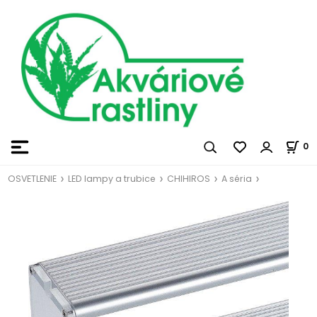
0
OSVETLENIE
LED lampy a trubice
CHIHIROS
A séria