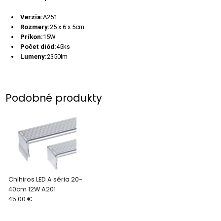
Verzia:
A251
Rozmery:
25 x 6 x 5cm
Príkon:
15W
Počet diód:
45ks
Lumeny:
2350lm
Podobné produkty
Chihiros LED A séria 20-
40cm 12W A201
45.00 €