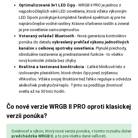
Optimalizované 3v1 LED čipy
- WRGB II PRO je jednou z
najpokročilejších sérií LED osvetlenia, ktorá vďaka výkonným
LED čipom poskytuje kompletné farebné spektrum aj pre tie
najnáročnejšie vodné rastliny. Krásne sfarbenie rastlín a zvierat
je pre osvetlenie samozrejmosťou
Vstavaný ovládač Bluetooth
- Nová generácia kontrolérov
ponúka do detailu
vykreslený prehľad výkonu jednotlivých
kanálov
a
celkovej spotreby osvetlenia
. Plynulé prechody,
idividuálne nastavenia aj prednastavené funkcie - to všetko
nový kontrolér zvláda bez chyby
Kvalitná a testovaná konštrukcia
- Ľahké hliníkové telo s
izolovaným plexisklom, ktoré chráni čipy pred zvýšenou
vlhkosťou. Vďaka svojej štruktúre tiež ľahko reguluje a odvádza
akékoľvek prebytočné teplo. Týmto sa predlžuje životnosť
svetla až na 30 tisíc hodín..
Čo nové verzie WRGB II PRO oproti klasickej
verzii ponúka?
Svietivosť a výkon, ktorý nová verzia ponúka, v tomto rozsahu dotera
predchádzka WRGB II
, a to pre všetky dané veľkosti.