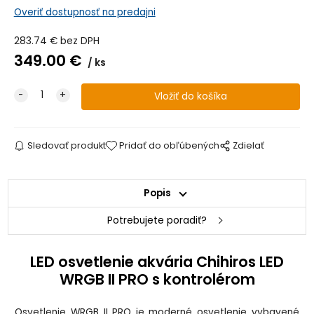
Overiť dostupnosť na predajni
283.74
€
bez DPH
349.00
€
ks
Sledovať produkt
Pridať do obľúbených
Zdielať
Popis
Potrebujete poradiť?
LED osvetlenie akvária Chihiros LED
WRGB II PRO s kontrolérom
Osvetlenie WRGB II PRO je moderné osvetlenie vybavené