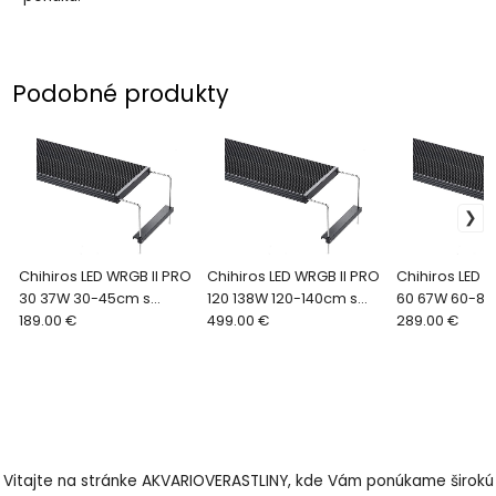
Podobné produkty
Chihiros LED WRGB II PRO
Chihiros LED WRGB II PRO
Chihiros LED 
30 37W 30-45cm s
120 138W 120-140cm s
60 67W 60-80
kontrolérom
189.00 €
kontrolérom
499.00 €
kontrolérom
289.00 €
Vitajte na stránke AKVARIOVERASTLINY, kde Vám ponúkame širokú