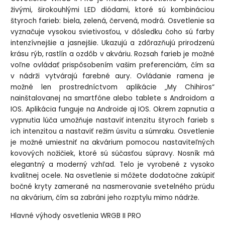
živými, širokouhlými LED diódami, ktoré sú kombináciou
štyroch farieb: biela, zelená, červená, modrá. Osvetlenie sa
vyznačuje vysokou svietivosťou, v dôsledku čoho sú farby
intenzívnejšie a jasnejšie. Ukazujú a zdôrazňujú prirodzenú
krásu rýb, rastlín a ozdôb v akváriu. Rozsah farieb je možné
voľne ovládať prispôsobením vašim preferenciám, čím sa
v nádrži vytvárajú farebné aury. Ovládanie ramena je
možné len prostredníctvom aplikácie „My Chihiros“
nainštalovanej na smartfóne alebo tablete s Androidom a
IOS. Aplikácia funguje na Androide aj IOS. Okrem zapnutia a
vypnutia lúča umožňuje nastaviť intenzitu štyroch farieb s
ich intenzitou a nastaviť režim úsvitu a súmraku. Osvetlenie
je možné umiestniť na akvárium pomocou nastaviteľných
kovových nožičiek, ktoré sú súčasťou súpravy. Nosník má
elegantný a moderný vzhľad. Telo je vyrobené z vysoko
kvalitnej ocele. Na osvetlenie si môžete dodatočne zakúpiť
bočné kryty zamerané na nasmerovanie svetelného prúdu
na akvárium, čím sa zabráni jeho rozptylu mimo nádrže.
Hlavné výhody osvetlenia WRGB II PRO