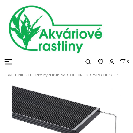
0
OSVETLENIE
LED lampy a trubice
CHIHIROS
WRGB II PRO