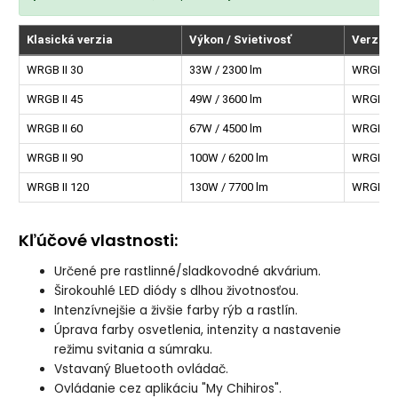
Klasická verzia
Výkon / Svietivosť
Verzia 
WRGB II 30
33W / 2300 lm
WRGB II 
WRGB II 45
49W / 3600 lm
WRGB II 
WRGB II 60
67W / 4500 lm
WRGB II 
WRGB II 90
100W / 6200 lm
WRGB II 
WRGB II 120
130W / 7700 lm
WRGB II 
Kľúčové vlastnosti:
Určené pre rastlinné/sladkovodné akvárium.
Širokouhlé LED diódy s dlhou životnosťou.
Intenzívnejšie a živšie farby rýb a rastlín.
Úprava farby osvetlenia, intenzity a nastavenie
režimu svitania a súmraku.
Vstavaný Bluetooth ovládač.
Ovládanie cez aplikáciu "My Chihiros".