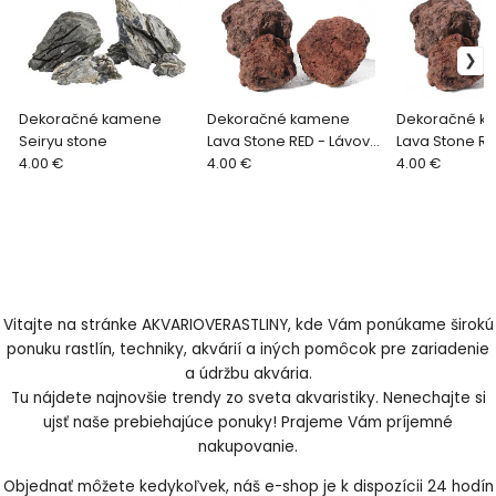
Dekoračné kamene
Dekoračné kamene
Dekoračné k
Seiryu stone
Lava Stone RED - Lávový
Lava Stone RE
4.00 €
kameň červený 5-8cm
4.00 €
kameň červen
4.00 €
Vitajte na stránke AKVARIOVERASTLINY, kde Vám ponúkame širokú
ponuku rastlín, techniky, akvárií a iných pomôcok pre zariadenie
a údržbu akvária.
Tu nájdete najnovšie trendy zo sveta akvaristiky. Nenechajte si
ujsť naše prebiehajúce ponuky! Prajeme Vám príjemné
nakupovanie.
Objednať môžete kedykoľvek, náš e-shop je k dispozícii 24 hodín