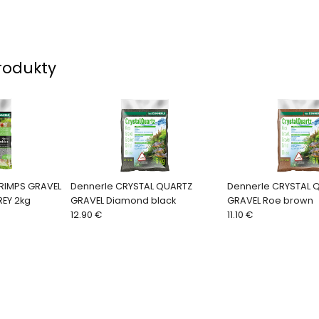
rodukty
RIMPS GRAVEL
Dennerle CRYSTAL QUARTZ
Dennerle CRYSTAL 
BED - ARKANSAS GREY 2kg
GRAVEL Diamond black
GRAVEL Roe brown
12.90 €
11.10 €