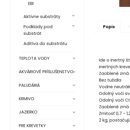
EBI
Aktívne substráty
Podklady pod
Popis
substrát
Aditíva do substrátu
TEPLOTA VODY
Ide o inertný 
inertných krev
AKVÁRIOVÉ PRÍSLUŠENSTVO
Zaoblené zrná
Bez tužidla
PALUDÁRIÁ
Vodne neutrál
Odolný voči sv
KRMIVO
Odolný voči C
Zaoblené zrná
JAZIERKO
Zrnitosť 0,7 - 
2 kg, postačujú
PRE KREVETKY