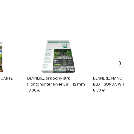
QUARTZ
DENNERLE prírodný štrk
DENNERLE NANO SHRI
Plantahunter River L 8 – 12 mm
BED - SUNDA WHITE 2
13.30 €
8.30 €