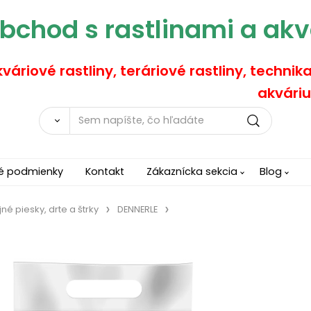
bchod s rastlinami a akv
váriové rastliny, teráriové rastliny, technik
akváriu
é podmienky
Kontakt
Zákaznícka sekcia
Blog
jné piesky, drte a štrky
DENNERLE