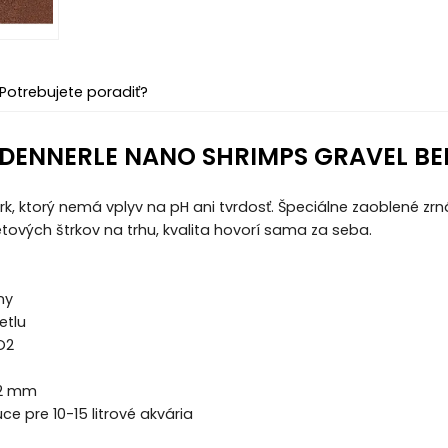
Potrebujete poradiť?
DENNERLE NANO SHRIMPS GRAVEL BE
štrk, ktorý nemá vplyv na pH ani tvrdosť. Špeciálne zaoblené zr
etových štrkov na trhu, kvalita hovorí sama za seba.
ny
etlu
O2
1,2 mm
ce pre 10-15 litrové akvária