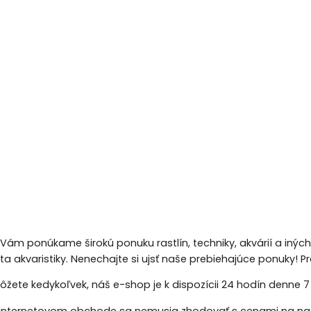
 Vám ponúkame širokú ponuku rastlín, techniky, akvárií a inýc
eta akvaristiky. Nenechajte si ujsť naše prebiehajúce ponuky!
žete kedykoľvek, náš e-shop je k dispozícii 24 hodín denne 7 d
nternetovom obchode sa nemusia zhodovať s cenami na naš