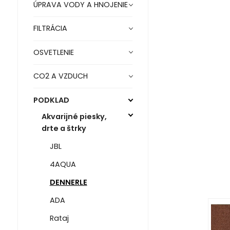
ÚPRAVA VODY A HNOJENIE
FILTRÁCIA
OSVETLENIE
CO2 A VZDUCH
PODKLAD
Akvarijné piesky,
drte a štrky
JBL
4AQUA
DENNERLE
ADA
Rataj