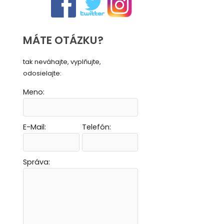
MÁTE OTÁZKU?
tak neváhajte, vyplňujte,
odosielajte:
Meno:
E-Mail:
Telefón:
Vytvoriť novú e-mailovú masku
Vytvoriť novú e-mailovú masku
Vytvoriť novú e-mailovú masku
Vytvoriť novú e-mailovú masku
Správa: