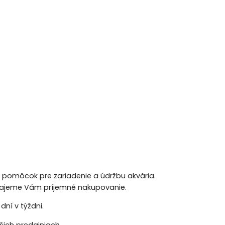
h pomôcok pre zariadenie a údržbu akvária.
 Prajeme Vám príjemné nakupovanie.
ní v týždni.
ich predajniach.