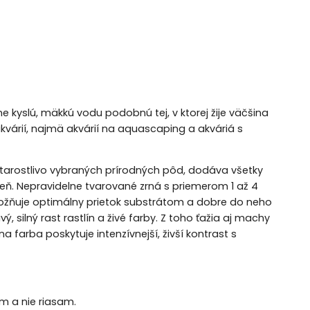
ne kyslú, mäkkú vodu podobnú tej, v ktorej žije väčšina
akvárií, najmä akvárií na aquascaping a akváriá s
starostlivo vybraných prírodných pôd, dodáva všetky
deň. Nepravidelne tvarované zrná s priemerom 1 až 4
ožňuje optimálny prietok substrátom a dobre do neho
, silný rast rastlín a živé farby. Z toho ťažia aj machy
farba poskytuje intenzívnejší, živší kontrast s
ám a nie riasam.