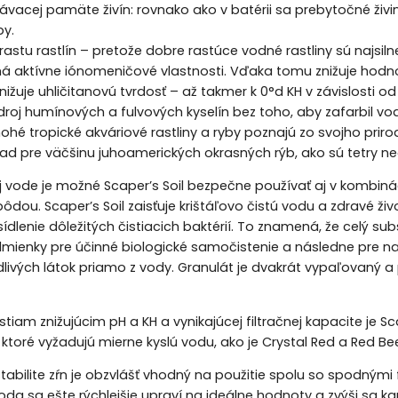
ávacej pamäte živín: rovnako ako v batérii sa prebytočné živi
by.
rastu rastlín – pretože dobre rastúce vodné rastliny sú najsiln
má aktívne iónomeničové vlastnosti. Vďaka tomu znižuje hodnotu
nižuje uhličitanovú tvrdosť – až takmer k 0°d KH v závislosti o
droj humínových a fulvových kyselín bez toho, aby zafarbil vo
ohé tropické akváriové rastliny a ryby poznajú zo svojho prir
lad pre väčšinu juhoamerických okrasných rýb, ako sú tetry neó
 vode je možné Scaper’s Soil bezpečne používať aj v kombiná
pôdou. Scaper’s Soil zaisťuje krištáľovo čistú vodu a zdravé ž
sídlenie dôležitých čistiacich baktérií. To znamená, že celý su
mienky pre účinné biologické samočistenie a následne pre na
ivých látok priamo z vody. Granulát je dvakrát vypaľovaný a p
tiam znižujúcim pH a KH a vynikajúcej filtračnej kapacite je 
 ktoré vyžadujú mierne kyslú vodu, ako je Crystal Red a Red Be
stabilite zŕn je obzvlášť vhodný na použitie spolu so spodnými 
a sa ešte rýchlejšie upraví na ideálne hodnoty a zvýši sa kapac