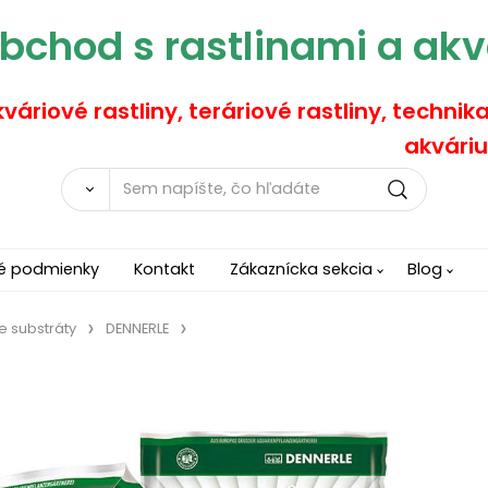
bchod s rastlinami a akv
váriové rastliny, teráriové rastliny, technik
akváriu
é podmienky
Kontakt
Zákaznícka sekcia
Blog
e substráty
DENNERLE