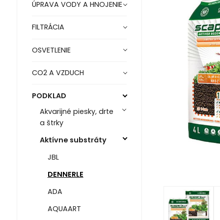
ÚPRAVA VODY A HNOJENIE
FILTRÁCIA
OSVETLENIE
CO2 A VZDUCH
PODKLAD
Akvarijné piesky, drte
a štrky
Aktívne substráty
JBL
DENNERLE
ADA
AQUAART