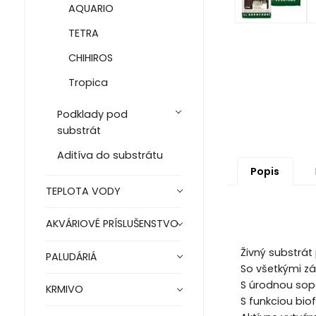
AQUARIO
TETRA
CHIHIROS
Tropica
Podklady pod
substrát
Aditíva do substrátu
Popis
TEPLOTA VODY
AKVÁRIOVÉ PRÍSLUŠENSTVO
Živný substrát p
PALUDÁRIÁ
So všetkými z
S úrodnou so
KRMIVO
S funkciou biof