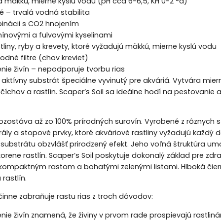
a mäkkú, mierne kyslú vodu (pH cca 6-6,5, KH 0-2 °d)
 – trvalá vodná stabilita
inácii s CO2 hnojením
ínovými a fulvovými kyselinami
tliny, ryby a krevety, ktoré vyžadujú mäkkú, mierne kyslú vodu
dné filtre (chov kreviet)
enie živín – nepodporuje tvorbu rias
e aktívny substrát špeciálne vyvinutý pre akváriá. Vytvára mier
očíchov a rastlín. Scaper’s Soil sa ideálne hodí na pestovanie 
pozostáva až zo 100% prírodných surovín. Vyrobené z rôznych 
ály a stopové prvky, ktoré akváriové rastliny vyžadujú každý 
ubstrátu obzvlášť prirodzený efekt. Jeho voľná štruktúra um
rene rastlín. Scaper’s Soil poskytuje dokonalý základ pre zdravý
 kompaktným rastom a bohatými zelenými listami. Hlboká čierna 
rastlín.
účinne zabraňuje rastu rias z troch dôvodov:
enie živín znamená, že živiny v prvom rade prospievajú rastlin