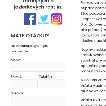
terárijných a
Funkcia vyrovn
jazierkových rastlín.
prípade potre
Silná podpora 
Scaper's Soil 
6,5). Zároveň z
ako prírodný z
MÁTE OTÁZKU?
vody, ktoré mn
ideálna naprík
tak neváhajte, vyplňujte,
Napriek mäkkej
odosielajte:
stabilizovaná 
Meno:
substrát pre u
optimálne pod
množstvo škodl
E-Mail:
Telefón:
AJ PRE KREVETY
Vytvoriť novú e-mailovú masku
Vytvoriť novú e-mailovú masku
Vytvoriť novú e-mailovú masku
Vytvoriť novú e-mailovú masku
Vďaka vlastnos
druhov kreviet,
Správa:
Vďaka trvalej 
znamená, že vod