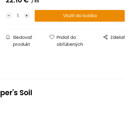
22.10
€
ks
Sledovať
Pridať do
Zdielať
produkt
obľúbených
per's Soil