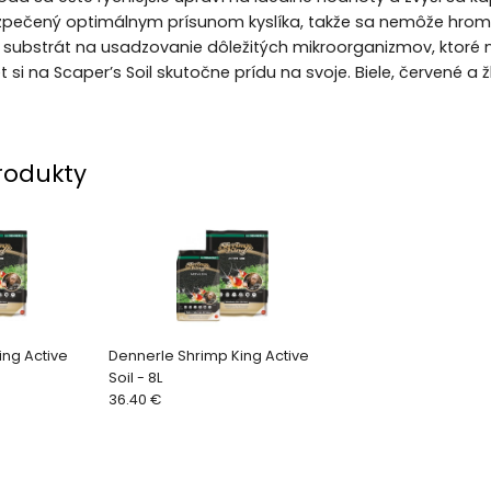
zpečený optimálnym prísunom kyslíka, takže sa nemôže hrom
ci substrát na usadzovanie dôležitých mikroorganizmov, ktoré 
t si na Scaper’s Soil skutočne prídu na svoje. Biele, červené 
rodukty
ing Active
Dennerle Shrimp King Active
Soil - 8L
36.40 €