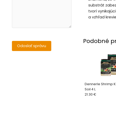
substrát zabe
tvorí vynikajú
a vzhľad krevie
Podobné p
Dennerle Shrimp K
Soil 4 L
21.30 €