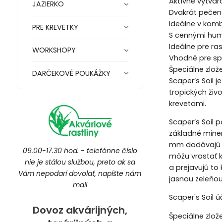
Aktívne vytvár
JAZIERKO
Dvakrát pečené
Ideálne v komb
PRE KREVETKY
S cennými hum
Ideálne pre ras
WORKSHOPY
Vhodné pre spo
Špeciálne zlož
DARČEKOVÉ POUKÁŽKY
Scaper’s Soil j
tropických živ
krevetami.
Scaper’s Soil 
základné miner
mm dodávajú s
09.00-17.30 hod. - telefónne číslo
môžu vrastať ko
nie je stálou službou, preto ak sa
a prejavujú to
Vám nepodarí dovolať, napíšte nám
jasnou zeleňou 
mail
Scaper's Soil 
Dovoz akvárijných,
Špeciálne zlož