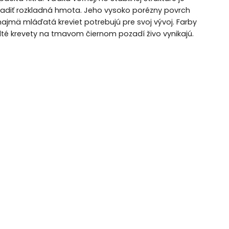
adiť rozkladná hmota. Jeho vysoko porézny povrch
najmä mláďatá kreviet potrebujú pre svoj vývoj. Farby
a žlté krevety na tmavom čiernom pozadí živo vynikajú.