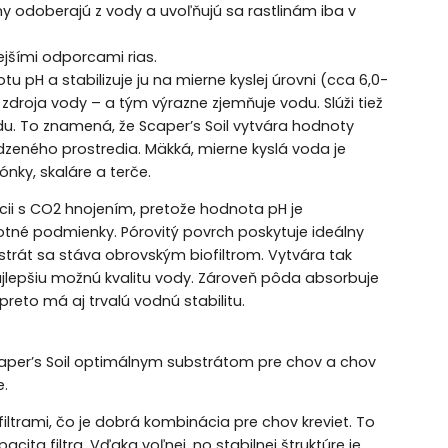
ny odoberajú z vody a uvoľňujú sa rastlinám iba v
ejšími odporcami rias.
 pH a stabilizuje ju na mierne kyslej úrovni (cca 6,0-
d zdroja vody – a tým výrazne zjemňuje vodu. Slúži tiež
du. To znamená, že Scaper’s Soil vytvára hodnoty
odzeného prostredia. Mäkká, mierne kyslá voda je
nky, skaláre a terče.
cii s CO2 hnojením, pretože hodnota pH je
ivotné podmienky. Pórovitý povrch poskytuje ideálny
bstrát sa stáva obrovským biofiltrom. Vytvára tak
jlepšiu možnú kvalitu vody. Zároveň pôda absorbuje
reto má aj trvalú vodnú stabilitu.
Scaper’s Soil optimálnym substrátom pre chov a chov
e.
filtrami, čo je dobrá kombinácia pre chov kreviet. To
ita filtra. Vďaka voľnej, no stabilnej štruktúre je