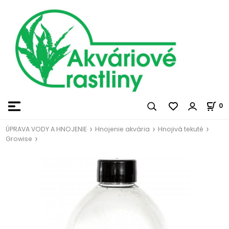
0
ÚPRAVA VODY A HNOJENIE
Hnojenie akvária
Hnojivá tekuté
Growise