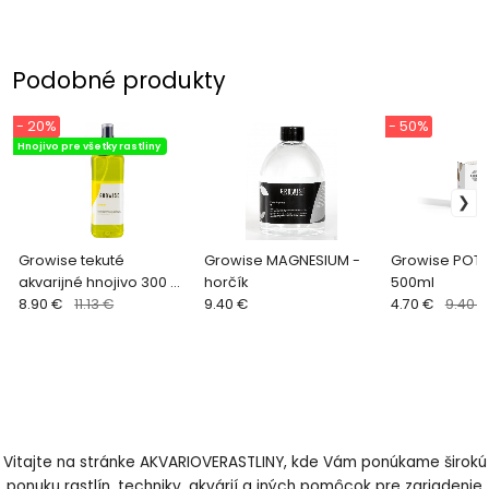
Podobné produkty
- 20%
- 50%
Hnojivo pre všetky rastliny
Growise tekuté
Growise MAGNESIUM -
Growise POTAS
akvarijné hnojivo 300 ml
horčík
500ml
- týždenné
8.90 €
11.13 €
9.40 €
4.70 €
9.40 €
Vitajte na stránke AKVARIOVERASTLINY, kde Vám ponúkame širokú
ponuku rastlín, techniky, akvárií a iných pomôcok pre zariadenie