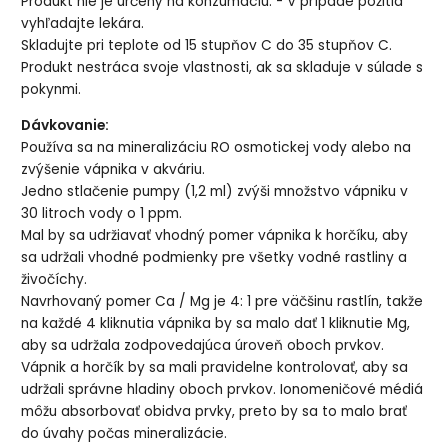
Produkt nie je určený na konzumáciu. - V prípade požitia
vyhľadajte lekára.
Skladujte pri teplote od 15 stupňov C do 35 stupňov C.
Produkt nestráca svoje vlastnosti, ak sa skladuje v súlade s
pokynmi.
Dávkovanie:
Používa sa na mineralizáciu RO osmotickej vody alebo na
zvýšenie vápnika v akváriu.
Jedno stlačenie pumpy (1,2 ml) zvýši množstvo vápniku v
30 litroch vody o 1 ppm.
Mal by sa udržiavať vhodný pomer vápnika k horčíku, aby
sa udržali vhodné podmienky pre všetky vodné rastliny a
živočíchy.
Navrhovaný pomer Ca / Mg je 4: 1 pre väčšinu rastlín, takže
na každé 4 kliknutia vápnika by sa malo dať 1 kliknutie Mg,
aby sa udržala zodpovedajúca úroveň oboch prvkov.
Vápnik a horčík by sa mali pravidelne kontrolovať, aby sa
udržali správne hladiny oboch prvkov. Ionomeničové médiá
môžu absorbovať obidva prvky, preto by sa to malo brať
do úvahy počas mineralizácie.