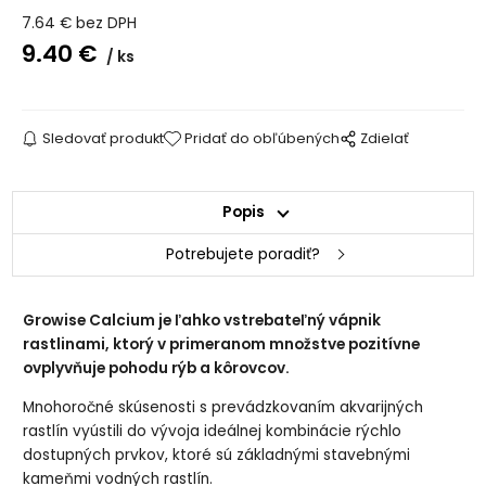
7.64
€
bez DPH
9.40
€
ks
Sledovať produkt
Pridať do obľúbených
Zdielať
Popis
Potrebujete poradiť?
Growise Calcium je ľahko vstrebateľný vápnik
rastlinami, ktorý v primeranom množstve pozitívne
ovplyvňuje pohodu rýb a kôrovcov.
Mnohoročné skúsenosti s prevádzkovaním akvarijných
rastlín vyústili do vývoja ideálnej kombinácie rýchlo
dostupných prvkov, ktoré sú základnými stavebnými
kameňmi vodných rastlín.