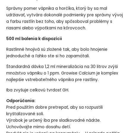
Správny pomer vápnika a horčíka, ktorý by sa mal
udržiavať, vytvára dokonalé podmienky pre správny vývoj
a farbu rastlín bez toho, aby spôsoboval problémy s
riasami alebo výpotkami na kôrovcoch.
500 ml balenia k dispozícii
Rastlinné hnojivá sú zložené tak, aby bolo hnojenie
jednoduché a ľahko ste si ho zapamätali.
Štandardná dávka 1,2 ml mineralizácia na 30 litrov zvýši
množstvo vápniku o 1 ppm. Growise Calcium je komplex
najlepšie vstrebateľného vápnika pre rastliny.
Iba zvyšuje celkovú tvrdosť GH.
Odporúčania:
Pred použitím dobre pretrepať, aby sa rozpustili
kryštalizované soli.
Výrobok je určený iba pre sladkovodné nádrže.
Uchovávajte mimo dosahu detí.