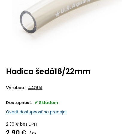
Hadica šedá16/22mm
Výrobca:
4AQUA
Dostupnosť:
Skladom
Overiť dostupnosť na predajni
2.36
€
bez DPH
2.90
€
m