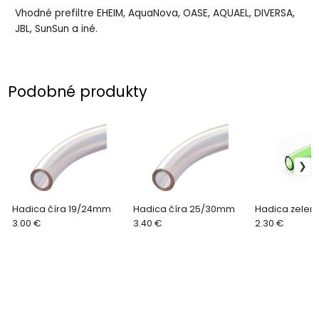
Vhodné prefiltre EHEIM, AquaNova, OASE, AQUAEL, DIVERSA,
JBL, SunSun a iné.
Podobné produkty
Hadica číra 19/24mm
Hadica číra 25/30mm
Hadica zelen
3.00 €
3.40 €
2.30 €