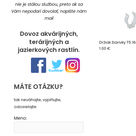
nie je stálou službou, preto ak sa
Vám nepodarí dovolať, napíšte nám
mail
Dovoz akvárijných,
terárijných a
Držiak žiarivky T5
jazierkových rastlín.
1.00 €
MÁTE OTÁZKU?
tak neváhajte, vyplňujte,
odosielajte:
Meno: