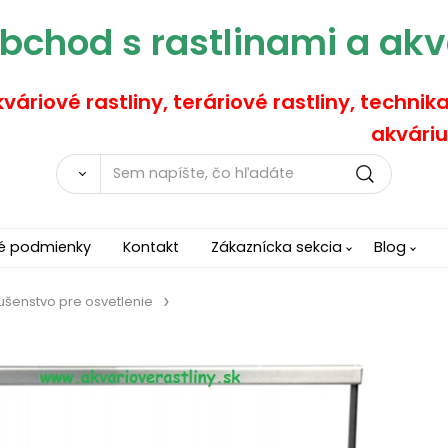
bchod s rastlinami a akv
váriové rastliny, teráriové rastliny, technik
akváriu
é podmienky
Kontakt
Zákaznícka sekcia
Blog
lušenstvo pre osvetlenie