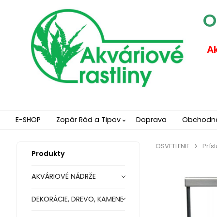
O
Ak
E-SHOP
Zopár Rád a Tipov
Doprava
Obchodn
OSVETLENIE
Prís
Produkty
AKVÁRIOVÉ NÁDRŽE
DEKORÁCIE, DREVO, KAMENE