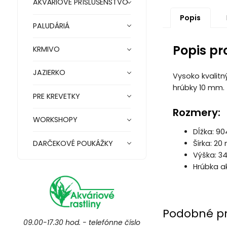
AKVÁRIOVÉ PRÍSLUŠENSTVO
Popis
PALUDÁRIÁ
Popis pr
KRMIVO
JAZIERKO
Vysoko kvalitn
hrúbky 10 mm.
PRE KREVETKY
Rozmery:
WORKSHOPY
Dĺžka: 9
DARČEKOVÉ POUKÁŽKY
Šírka: 2
Výška: 
Hrúbka a
Podobné p
09.00-17.30 hod. - telefónne číslo