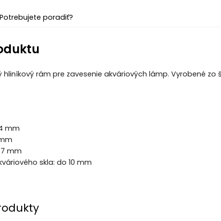
Potrebujete poradiť?
oduktu
ý hliníkový rám pre zavesenie akváriových lámp. Vyrobené zo š
04 mm
0 mm
347 mm
kváriového skla: do 10 mm
rodukty