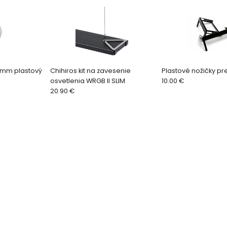
 16mm plastový
Chihiros kit na zavesenie
Plastové nožičky pr
osvetlenia WRGB II SLIM
10.00 €
20.90 €