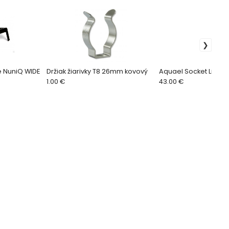
e NuniQ WIDE
Držiak žiarivky T8 26mm kovový
Aquael Socket Link D
1.00 €
43.00 €