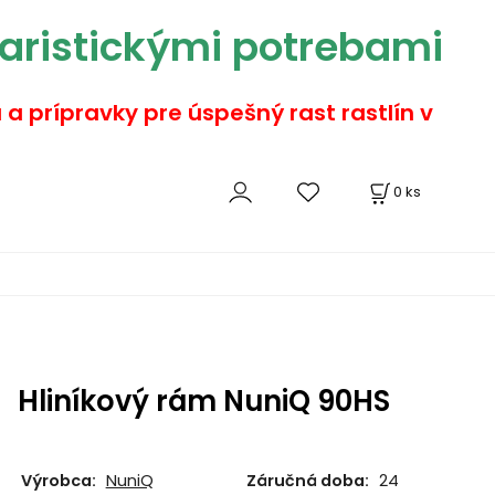
aristickými potrebami
a a prípravky pre úspešný rast rastlín v
0
ks
Hliníkový rám NuniQ 90HS
Výrobca:
NuniQ
Záručná doba:
24