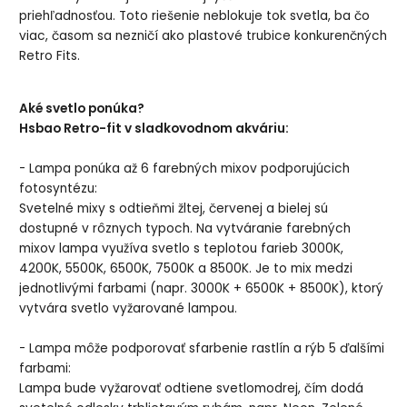
priehľadnosťou. Toto riešenie neblokuje tok svetla, ba čo
viac, časom sa nezničí ako plastové trubice konkurenčných
Retro Fits.
Aké svetlo ponúka?
Hsbao Retro-fit v sladkovodnom akváriu:
- Lampa ponúka až 6 farebných mixov podporujúcich
fotosyntézu:
Svetelné mixy s odtieňmi žltej, červenej a bielej sú
dostupné v rôznych typoch. Na vytváranie farebných
mixov lampa využíva svetlo s teplotou farieb 3000K,
4200K, 5500K, 6500K, 7500K a 8500K. Je to mix medzi
jednotlivými farbami (napr. 3000K + 6500K + 8500K), ktorý
vytvára svetlo vyžarované lampou.
- Lampa môže podporovať sfarbenie rastlín a rýb 5 ďalšími
farbami:
Lampa bude vyžarovať odtiene svetlomodrej, čím dodá