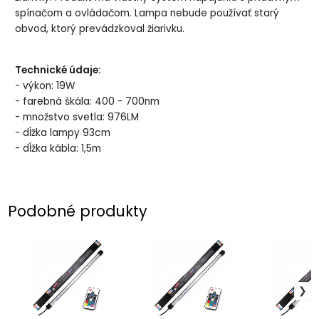
spínačom a ovládačom. Lampa nebude používať starý
obvod, ktorý prevádzkoval žiarivku.
Technické údaje:
- výkon: 19W
- farebná škála: 400 - 700nm
- množstvo svetla: 976LM
- dĺžka lampy 93cm
- dĺžka kábla: 1,5m
Podobné produkty