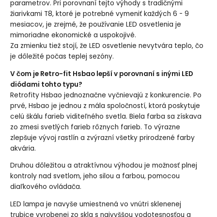
parametrov. Pri porovnaní tejto výhody s tradičnými
žiarivkami T8, ktoré je potrebné vymeniť každých 6 - 9
mesiacov, je zrejmé, že používanie LED osvetlenia je
mimoriadne ekonomické a uspokojivé.
Za zmienku tiež stojí, že LED osvetlenie nevytvára teplo, čo
je dôležité počas teplej sezóny.
V čom je Retro-fit Hsbao lepší v porovnaní s inými LED
diódami tohto typu?
Retrofity Hsbao jednoznačne vyčnievajú z konkurencie. Po
prvé, Hsbao je jednou z mála spoločností, ktorá poskytuje
celú škálu farieb viditeľného svetla. Biela farba sa získava
zo zmesi svetlých farieb rôznych farieb. To výrazne
zlepšuje vývoj rastlín a zvýrazní všetky prirodzené farby
akvária.
Druhou dôležitou a atraktívnou výhodou je možnosť plnej
kontroly nad svetlom, jeho silou a farbou, pomocou
diaľkového ovládača.
LED lampa je navyše umiestnená vo vnútri sklenenej
trubice vyrobenej zo skla s najvyššou vodotesnosťou a