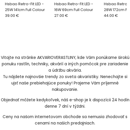
Hsbao Retro-Fit LED -
Hsbao Retro-Fit LED -
Hsbao Retro-Fi
25W 141cm Full Colour
16W 69cm Full Colour
28W 172cm Ful
39.00 €
27.00 €
44.00 €
Vitajte na stránke AKVARIOVERASTLINY, kde Vám ponúkame širokú
ponuku rastlín, techniky, akvárií a iných pomôcok pre zariadenie
a údržbu akvária.
Tu nájdete najnovšie trendy zo sveta akvaristiky. Nenechajte si
ujsť naše prebiehajúce ponuky! Prajeme Vám príjemné
nakupovanie.
Objednať môžete kedykoľvek, náš e-shop je k dispozícii 24 hodín
denne 7 dní v týždni.
Ceny na našom internetovom obchode sa nemusia zhodovať s
cenami na našich predajniach.