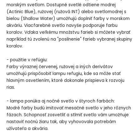
morským svetlom. Dostupné svetlé odtiene modrej
(Actinic Blue), ružovej (ružová INT) alebo svetlomodrej s
bielou (Shallow Water) umožňujú doplniť farby v morskom
akváriu. Viacfarebné svetlo navyše podporuje farbu
koralov. Vďaka veľkému množstvu farieb si môžete vybrať
napríklad tú zvolenú na "posilnenie" farieb vybranej skupiny
koralov.
- použitie v refúgiu:
Farby výraznej červenej, ružovej a iných derivátov
umožňujú prispôsobiť lampu refugiu, kde sa môže stať
hlavným osvetlením, ktoré dokonale prispieva k rozvoju
rias.
- lampa ponúka aj nočné svetlo v štyroch farbách:
Modré farby budú imitovať mesačné svetlo v jeho rôznych
fázach. Schopnosť zosvetliť a stlmiť svetlo vám umožňuje
nastaviť nočnú žiaru tak, aby vyhovovala potrebám
užívateľa a akvária.