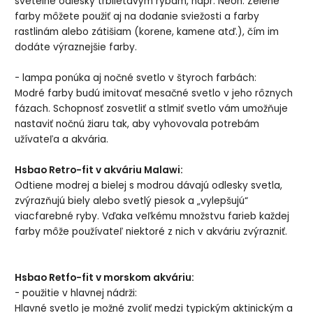
svetelné odlesky trblietavým rybám, napr. Neon. Zelené
farby môžete použiť aj na dodanie sviežosti a farby
rastlinám alebo zátišiam (korene, kamene atď.), čím im
dodáte výraznejšie farby.
- lampa ponúka aj nočné svetlo v štyroch farbách:
Modré farby budú imitovať mesačné svetlo v jeho rôznych
fázach. Schopnosť zosvetliť a stlmiť svetlo vám umožňuje
nastaviť nočnú žiaru tak, aby vyhovovala potrebám
užívateľa a akvária.
Hsbao Retro-fit v akváriu Malawi:
Odtiene modrej a bielej s modrou dávajú odlesky svetla,
zvýrazňujú biely alebo svetlý piesok a „vylepšujú“
viacfarebné ryby. Vďaka veľkému množstvu farieb každej
farby môže používateľ niektoré z nich v akváriu zvýrazniť.
Hsbao Retfo-fit v morskom akváriu:
- použitie v hlavnej nádrži:
Hlavné svetlo je možné zvoliť medzi typickým aktinickým a