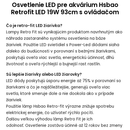
Osvetlenie LED pre akvárium Hsbao
Retrofit LED 19W 93cm s ovládačom
Čo je retro-fit LED žiarivka?
Lampy Retro Fit sú vynikajúcim produktom navrhnutým ako
náhrada zastaraného systému osvetlenia na báze
žiariviek. Použitie LED svietidiel s Power-Led diódami siaha
ďaleko do budúcnosti v porovnaní s bežnými žiarivkami,
poskytujú oveľa viac svetla, energetickú účinnosť, dlhú
životnosť a oveľa rýchlejší a bujnejší rast rastlín.
Sú lepšie žiarivky alebo LED žiarovky?
LED diódy poskytujú úsporu energie až 75% v porovnaní so
žiarivkami a čo je najdôležitejšie, generujú oveľa viac
svetla, ktoré smeruje dole a nie dookola ako v prípade
žiariviek.
Použitie lámp Hsbao Retro-fit výrazne znižuje spotrebu
elektrickej energie, čo užívateľ rýchlo pocíti.
Ďalšou veľkou výhodou lámp Retro Fit je ich
odolnosť. Osvetlenie zostáva účinné až 12 rokov bez zmeny