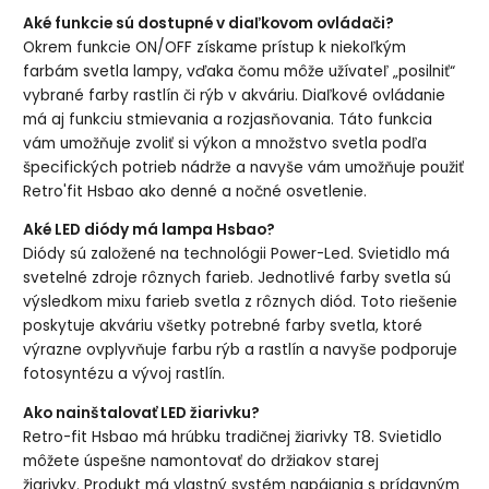
Aké funkcie sú dostupné v diaľkovom ovládači?
Okrem funkcie ON/OFF získame prístup k niekoľkým
farbám svetla lampy, vďaka čomu môže užívateľ „posilniť“
vybrané farby rastlín či rýb v akváriu. Diaľkové ovládanie
má aj funkciu stmievania a rozjasňovania. Táto funkcia
vám umožňuje zvoliť si výkon a množstvo svetla podľa
špecifických potrieb nádrže a navyše vám umožňuje použiť
Retro'fit Hsbao ako denné a nočné osvetlenie.
Aké LED diódy má lampa Hsbao?
Diódy sú založené na technológii Power-Led. Svietidlo má
svetelné zdroje rôznych farieb. Jednotlivé farby svetla sú
výsledkom mixu farieb svetla z rôznych diód. Toto riešenie
poskytuje akváriu všetky potrebné farby svetla, ktoré
výrazne ovplyvňuje farbu rýb a rastlín a navyše podporuje
fotosyntézu a vývoj rastlín.
Ako nainštalovať LED žiarivku?
Retro-fit Hsbao má hrúbku tradičnej žiarivky T8. Svietidlo
môžete úspešne namontovať do držiakov starej
žiarivky. Produkt má vlastný systém napájania s prídavným