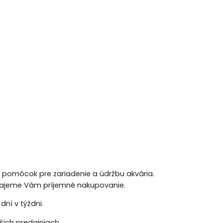
h pomôcok pre zariadenie a údržbu akvária.
 Prajeme Vám príjemné nakupovanie.
ní v týždni.
ich predajniach.