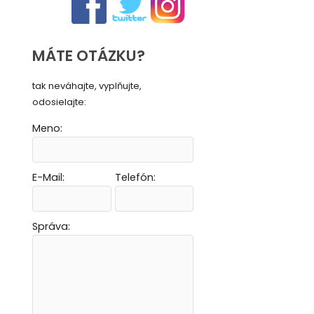
MÁTE OTÁZKU?
tak neváhajte, vyplňujte,
odosielajte:
Meno:
E-Mail:
Telefón:
Vytvoriť novú e-mailovú masku
Vytvoriť novú e-mailovú masku
Vytvoriť novú e-mailovú masku
Vytvoriť novú e-mailovú masku
Správa: