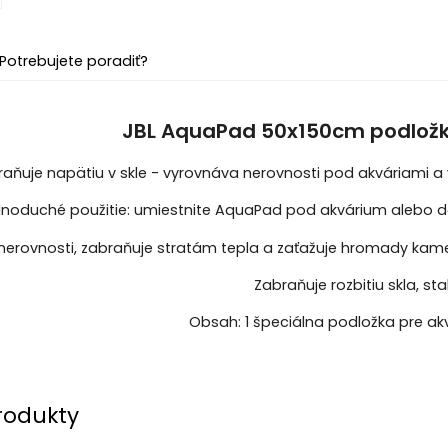
Potrebujete poradiť?
JBL AquaPad 50x150cm podlož
aňuje napätiu v skle - vyrovnáva nerovnosti pod akváriami a vo
noduché použitie: umiestnite AquaPad pod akvárium alebo d
nerovnosti, zabraňuje stratám tepla a zaťažuje hromady kam
Zabraňuje rozbitiu skla, sta
Obsah: 1 špeciálna podložka pre akv
rodukty