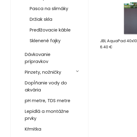
Pasca na slimáky
Držiak skla
Predlžovacie káble
Sklenené fajky
JBL AquaPad 40x1
6.40 €
Dávkovanie
prípravkov
Pinzety, nožničky
Dopĺňanie vody do
akvária
pH metre, TDS metre
Lepidlá a montážne
prvky
Kŕmitka