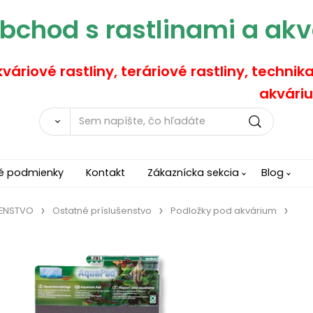
bchod s rastlinami a akv
váriové rastliny, teráriové rastliny, technik
akváriu
é podmienky
Kontakt
Zákaznícka sekcia
Blog
ŠENSTVO
Ostatné príslušenstvo
Podložky pod akvárium