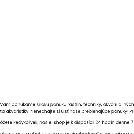
 Vám ponúkame širokú ponuku rastlín, techniky, akvárií a inýc
eta akvaristiky. Nenechajte si ujsť naše prebiehajúce ponuky!
žete kedykoľvek, náš e-shop je k dispozícii 24 hodín denne 7 d
nternetovom obchode sa nemusia zhodovať s cenami na naš