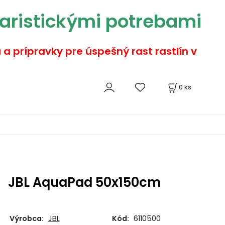
aristickými potrebami
a a prípravky pre úspešný rast rastlín v
0
ks
JBL AquaPad 50x150cm
Výrobca:
JBL
Kód:
6110500