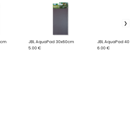
0cm
JBL AquaPad 30x60cm
JBL AquaPad 40x80
5.00 €
6.00 €