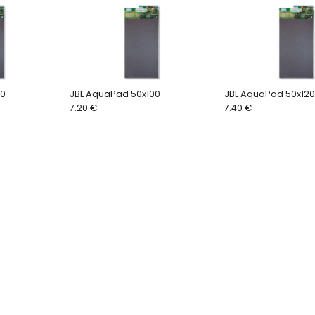
00
JBL AquaPad 50x100
JBL AquaPad 50x12
7.20 €
7.40 €