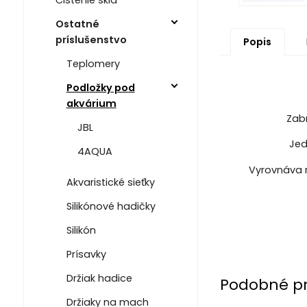
Ostatné
príslušenstvo
Popis
Teplomery
Podložky pod
akvárium
Zabr
JBL
Jed
4AQUA
Vyrovnáva 
Akvaristické sieťky
Silikónové hadičky
Silikón
Prísavky
Držiak hadice
Podobné p
Držiaky na mach