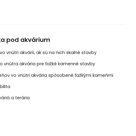
ka pod akvárium
 vnútri akvárií, ak sú na nich skalné stavby
o vnútra akvária pre ťažké kamenné stavby
eňov vo vnútri akvária spôsobené ťažkými kameňmi
bilita
áriá a terária