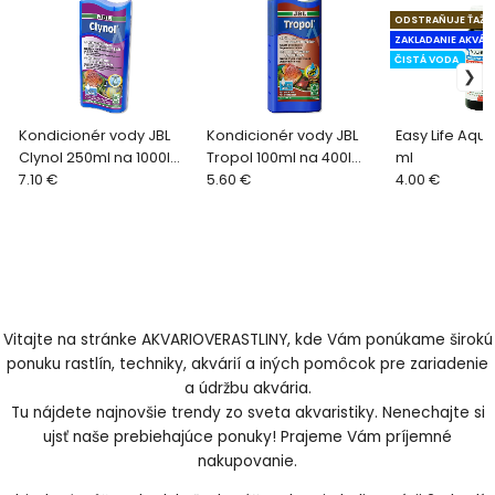
ODSTRAŇUJE ŤAŽK
ZAKLADANIE AKVÁR
ČISTÁ VODA
Kondicionér vody JBL
Kondicionér vody JBL
Easy Life Aqu
Clynol 250ml na 1000l
Tropol 100ml na 400l
ml
vody
7.10 €
vody
5.60 €
4.00 €
Vitajte na stránke AKVARIOVERASTLINY, kde Vám ponúkame širokú
ponuku rastlín, techniky, akvárií a iných pomôcok pre zariadenie
a údržbu akvária.
Tu nájdete najnovšie trendy zo sveta akvaristiky. Nenechajte si
ujsť naše prebiehajúce ponuky! Prajeme Vám príjemné
nakupovanie.