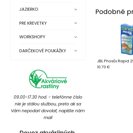
JAZIERKO
Podobné p
PRE KREVETKY
WORKSHOPY
DARČEKOVÉ POUKÁŽKY
JBL PhosEx Rapid 
10.70 €
09.00-17.30 hod. - telefónne číslo
nie je stálou službou, preto ak sa
Vám nepodarí dovolať, napíšte nám
mail
Dovoz akvárijných,