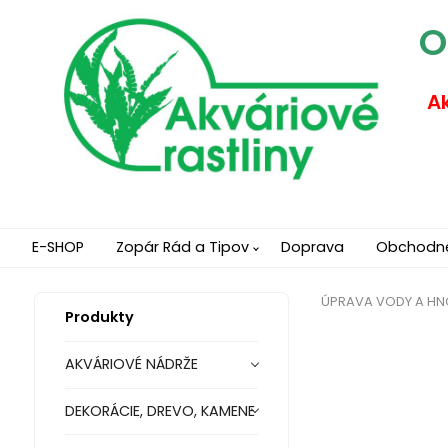
O
Ak
E-SHOP
Zopár Rád a Tipov
Doprava
Obchodn
ÚPRAVA VODY A HN
Produkty
AKVÁRIOVÉ NÁDRŽE
DEKORÁCIE, DREVO, KAMENE