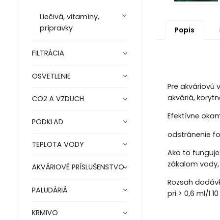
Liečivá, vitamíny,
prípravky
Popis
FILTRÁCIA
OSVETLENIE
Pre akváriovú 
akváriá, koryt
CO2 A VZDUCH
Efektívne okam
PODKLAD
odstránenie fo
TEPLOTA VODY
Ako to funguje
zákalom vody,
AKVÁRIOVÉ PRÍSLUŠENSTVO
Rozsah dodávky:
PALUDÁRIÁ
pri > 0,6 ml/l 10
KRMIVO