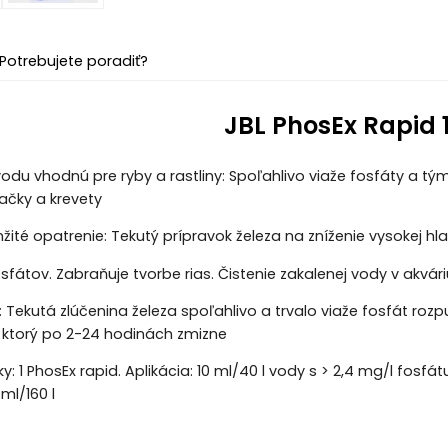
Potrebujete poradiť?
JBL PhosEx Rapid 
vodu vhodnú pre ryby a rastliny: Spoľahlivo viaže fosfáty a t
načky a krevety
žité opatrenie: Tekutý prípravok železa na zníženie vysokej hl
sfátov. Zabraňuje tvorbe rias. Čistenie zakalenej vody v akvári
: Tekutá zlúčenina železa spoľahlivo a trvalo viaže fosfát roz
 ktorý po 2-24 hodinách zmizne
 1 PhosEx rapid. Aplikácia: 10 ml/40 l vody s > 2,4 mg/l fosfátu. 
 ml/160 l