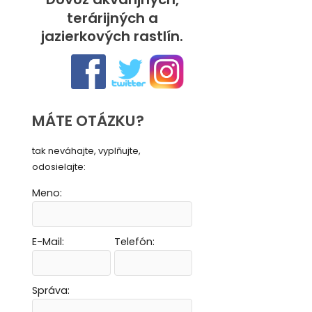
terárijných a
jazierkových rastlín.
MÁTE OTÁZKU?
tak neváhajte, vyplňujte,
odosielajte:
Meno:
E-Mail:
Telefón:
Vytvoriť novú e-mailovú masku
Vytvoriť novú e-mailovú masku
Vytvoriť novú e-mailovú masku
Vytvoriť novú e-mailovú masku
Správa: