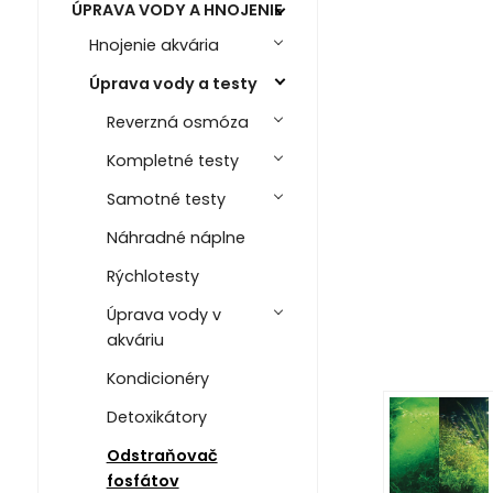
ÚPRAVA VODY A HNOJENIE
Hnojenie akvária
Úprava vody a testy
Reverzná osmóza
Kompletné testy
Samotné testy
Náhradné náplne
Rýchlotesty
Úprava vody v
akváriu
Kondicionéry
Detoxikátory
Odstraňovač
fosfátov