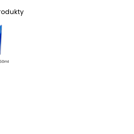
rodukty
250ml