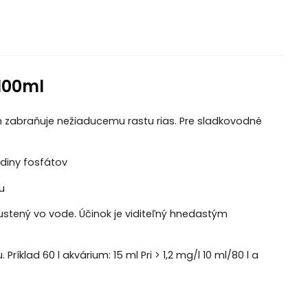
100ml
ým zabraňuje nežiaducemu rastu rias. Pre sladkovodné
adiny fosfátov
u
pustený vo vode. Účinok je viditeľný hnedastým
Príklad 60 l akvárium: 15 ml Pri > 1,2 mg/l 10 ml/80 l a