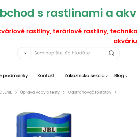
bchod s rastlinami a akv
váriové rastliny, teráriové rastliny, technik
akváriu
é podmienky
Kontakt
Zákaznícka sekcia
Blog
OJENIE
Úprava vody a testy
Odstraňovač fosfátov