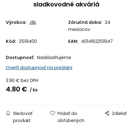
sladkovodné akváriá
Výrobca:
JBL
Záručná doba:
24
mesiacov
Kód:
2519400
EAN:
4014162251947
Dostupnosť:
Naskladňujeme
Overiť dostupnosť na predajni
3.90
€
bez DPH
4.80
€
ks
Sledovať
Pridať do
Zdielať
produkt
obľúbených